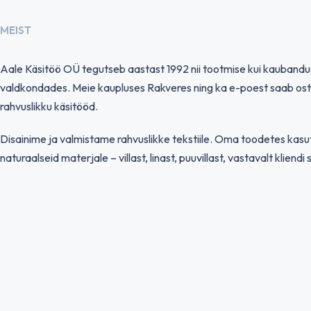
MEIST
Aale Käsitöö OÜ tegutseb aastast 1992 nii tootmise kui kauband
valdkondades. Meie kaupluses Rakveres ning ka e-poest saab ost
rahvuslikku käsitööd.
Disainime ja valmistame rahvuslikke tekstiile. Oma toodetes kas
naturaalseid materjale – villast, linast, puuvillast, vastavalt kliendi 