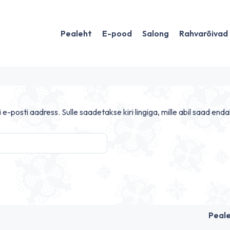
Pealeht
E-pood
Salong
Rahvarõivad
e-posti aadress. Sulle saadetakse kiri lingiga, mille abil saad end
Peal