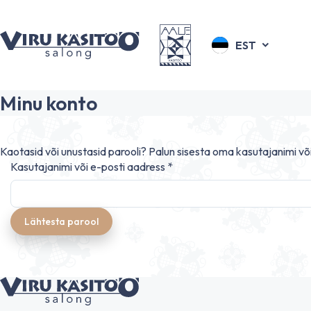
EST
Minu konto
Kaotasid või unustasid parooli? Palun sisesta oma kasutajanimi või 
Nõutud
Kasutajanimi või e-posti aadress
*
Lähtesta parool