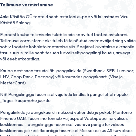
Tellimuse vormistamine
Aale Käsitöö OÜ tooteid saab osta läbi e-poe või külastades Viru
Käsitöö Salongi.
E-poest kauba tellimiseks tuleb lisada soovitud tooted ostukorvi.
Tellimuse vormistamiseks tuleb täita nõutud andmeväljad ning valida
sobiv toodete kohaletoimetamise viis. Seejärel kuvatakse ekraanile
tasu suurus, mille saab tasuda turvaliselt pangalingi kaudu, arvega
või deebetkaardiga.
Kauba eest saab tasuda läbi pangalinkide (Swedbank, SEB, Luminor,
LHV, Coop Pank, Pocopay) või kasutades pangakaarti (Visa ja
MasterCard)
NB! Pangalingiga tasumisel vajutada kindlasti panga lehel nupule
„Tagasi kaupmehe juurde“.
Pangalinkide ja pangakaardi makseid vahendab ja pakub Montonio
Finance UAB. Tasumine toimub väljaspool Veebipoodi turvalises
keskkonnas – pangalingiga tasumisel vastava panga turvalises
keskkonnas ja krediitkaardiga tasumisel Maksekeskus AS turvalises