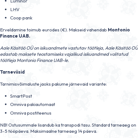
Luminor
LHV
Coop pank
Erveldamine toimub eurodes (€). Makseid vahendab
Montonio
Finance UAB.
A
ale Käsitöö OÜ on isikuandmete vastutav töötleja, Aale Käsitöö OÜ
edastab maksete teostamiseks vajalikud isikuandmed volitatud
töötleja Montonio Finance UAB-le.
Tarneviisid
Tarnimisvõimaluste jaoks pakume järnevaid variante:
SmartPost
Omniva pakiautomaat
Omniva postiteenus
NB! Ostusummale lisandub ka transpodi tasu. Standard tarneaeg on
3-5 tööpäeva. Maksimaalne tarneaeg 14 päeva.