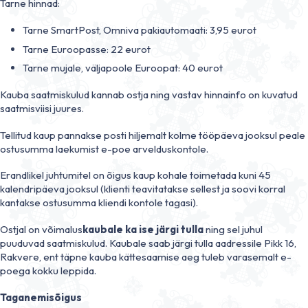
Tarne hinnad:
Tarne SmartPost, Omniva pakiautomaati: 3,95 eurot
Tarne Euroopasse: 22 eurot
Tarne mujale, väljapoole Euroopat: 40 eurot
Kauba saatmiskulud kannab ostja ning vastav hinnainfo on kuvatud
saatmisviisi juures.
Tellitud kaup pannakse posti hiljemalt kolme tööpäeva jooksul peale
ostusumma laekumist e-poe arvelduskontole.
Erandlikel juhtumitel on õigus kaup kohale toimetada kuni 45
kalendripäeva jooksul (klienti teavitatakse sellest ja soovi korral
kantakse ostusumma kliendi kontole tagasi).
Ostjal on võimalus
kaubale ka ise järgi tulla
ning sel juhul
puuduvad saatmiskulud. Kaubale saab järgi tulla aadressile Pikk 16,
Rakvere, ent täpne kauba kättesaamise aeg tuleb varasemalt e-
poega kokku leppida.
Taganemisõigus