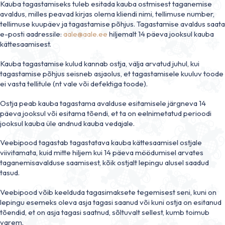
Kauba tagastamiseks tuleb esitada kauba ostmisest taganemise
avaldus, milles peavad kirjas olema kliendi nimi, tellimuse number,
tellimuse kuupäev ja tagastamise põhjus. Tagastamise avaldus saata
e-posti aadressile:
aale@aale.ee
hiljemalt 14 päeva jooksul kauba
kättesaamisest.
Kauba tagastamise kulud kannab ostja, välja arvatud juhul, kui
tagastamise põhjus seisneb asjaolus, et tagastamisele kuuluv toode
ei vasta tellitule (nt vale või defektiga toode).
Ostja peab kauba tagastama avalduse esitamisele järgneva 14
päeva jooksul või esitama tõendi, et ta on eelnimetatud perioodi
jooksul kauba üle andnud kauba vedajale.
Veebipood tagastab tagastatava kauba kättesaamisel ostjale
viivitamata, kuid mitte hiljem kui 14 päeva möödumisel arvates
taganemisavalduse saamisest, kõik ostjalt lepingu alusel saadud
tasud.
Veebipood võib keelduda tagasimaksete tegemisest seni, kuni on
lepingu esemeks oleva asja tagasi saanud või kuni ostja on esitanud
tõendid, et on asja tagasi saatnud, sõltuvalt sellest, kumb toimub
varem.