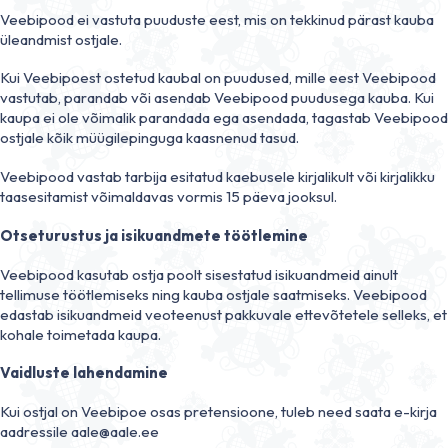
Veebipood ei vastuta puuduste eest, mis on tekkinud pärast kauba
üleandmist ostjale.
Kui Veebipoest ostetud kaubal on puudused, mille eest Veebipood
vastutab, parandab või asendab Veebipood puudusega kauba. Kui
kaupa ei ole võimalik parandada ega asendada, tagastab Veebipood
ostjale kõik müügilepinguga kaasnenud tasud.
Veebipood vastab tarbija esitatud kaebusele kirjalikult või kirjalikku
taasesitamist võimaldavas vormis 15 päeva jooksul.
Otseturustus ja isikuandmete töötlemine
Veebipood kasutab ostja poolt sisestatud isikuandmeid ainult
tellimuse töötlemiseks ning kauba ostjale saatmiseks. Veebipood
edastab isikuandmeid veoteenust pakkuvale ettevõtetele selleks, et
kohale toimetada kaupa.
Vaidluste lahendamine
Kui ostjal on Veebipoe osas pretensioone, tuleb need saata e-kirja
aadressile aale@aale.ee