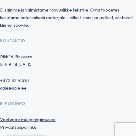
Disainime ja valmistame rahvuslikke tekstiile. Oma toodetes
kasutame naturaalseid materjale – villast, linast, puuvillast, vastavalt
kliendi soovile.
KONTAKTID
Pikk 16, Rakvere
E-R 9-18, L 9-15
+372 32 41587
aale@aale.ee
E-POE INFO
Veebipoe müügitingimused
Privaatsuspoliitika