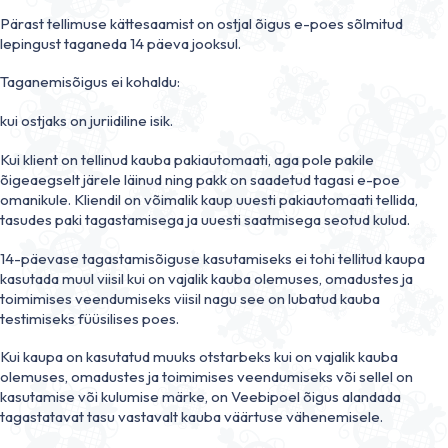
Pärast tellimuse kättesaamist on ostjal õigus e-poes sõlmitud
lepingust taganeda 14 päeva jooksul.
Taganemisõigus ei kohaldu:
kui ostjaks on juriidiline isik.
Kui klient on tellinud kauba pakiautomaati, aga pole pakile
õigeaegselt järele läinud ning pakk on saadetud tagasi e-poe
omanikule. Kliendil on võimalik kaup uuesti pakiautomaati tellida,
tasudes paki tagastamisega ja uuesti saatmisega seotud kulud.
14-päevase tagastamisõiguse kasutamiseks ei tohi tellitud kaupa
kasutada muul viisil kui on vajalik kauba olemuses, omadustes ja
toimimises veendumiseks viisil nagu see on lubatud kauba
testimiseks füüsilises poes.
Kui kaupa on kasutatud muuks otstarbeks kui on vajalik kauba
olemuses, omadustes ja toimimises veendumiseks või sellel on
kasutamise või kulumise märke, on Veebipoel õigus alandada
tagastatavat tasu vastavalt kauba väärtuse vähenemisele.