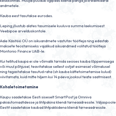
keskkonnas. Müüjal puudub ligipääs kliendi panga ja krediitkaardi
andmetele.
Kauba eest tasutakse eurodes.
Leping jõustub alates tasumisele kuuluva summa laekumisest
Veebipoe arvelduskontole.
Aale Käsitöö OÜ on isikuandmete vastutav töötleja ning edastab
maksete teostamiseks vajalikud isikuandmed volitatud töötleja
Montonio Finance UAB-le.
Kui tellitud kaupa ei ole võimalik tarnida seoses kauba lõppemisega
või muul põhjusel, teavitatakse sellest ostjat esimesel võimalusel
ning tagastatakse tasutud raha (sh kauba kättetoimetamise kulud)
viivitamata, kuid mitte hiljem kui 14 päeva jooksul teate saatmisest.
Kohaletoimetamine
Kaupu saadetakse Eesti siseselt SmartPost ja Omniva
pakiautomaatidesse ja lihtpakina kliendi tarneaadressile. Väljaspoole
Eestit saadetakse kaubad lihtpakkidena kliendi tarneaadressile.