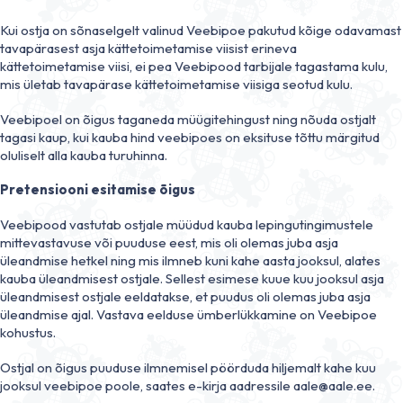
Kui ostja on sõnaselgelt valinud Veebipoe pakutud kõige odavamast
tavapärasest asja kättetoimetamise viisist erineva
kättetoimetamise viisi, ei pea Veebipood tarbijale tagastama kulu,
mis ületab tavapärase kättetoimetamise viisiga seotud kulu.
Veebipoel on õigus taganeda müügitehingust ning nõuda ostjalt
tagasi kaup, kui kauba hind veebipoes on eksituse tõttu märgitud
oluliselt alla kauba turuhinna.
Pretensiooni esitamise õigus
Veebipood vastutab ostjale müüdud kauba lepingutingimustele
mittevastavuse või puuduse eest, mis oli olemas juba asja
üleandmise hetkel ning mis ilmneb kuni kahe aasta jooksul, alates
kauba üleandmisest ostjale. Sellest esimese kuue kuu jooksul asja
üleandmisest ostjale eeldatakse, et puudus oli olemas juba asja
üleandmise ajal. Vastava eelduse ümberlükkamine on Veebipoe
kohustus.
Ostjal on õigus puuduse ilmnemisel pöörduda hiljemalt kahe kuu
jooksul veebipoe poole, saates e-kirja aadressile aale@aale.ee.