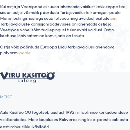
Kui ostja ja Veebipood ei suuda lahendada vaidlust kokkuleppe teel,
siis on ostjal võimalik pöörduda Tarbijavaidluste komisjoni poole.
Menetlustingimustega saab tutvuda ning avaldust esitada
siin
.
Tarbijavaidluste komisjoni pädevuses on lahendada ostja ja
Veebipoe vahel sõlmitud lepingust tulenevaid vaidlusi. Ostja
kaebuse läbivaatamine komisjonis on tasuta.
Ostja võib pöörduda Euroopa Liidu tarbijavaidlusi lahendava
platvormi
poole
.
MEIST
Aale Käsitöö OÜ tegutseb aastast 1992 nii tootmise kui kaubanduse
valdkondades. Meie kaupluses Rakveres ning ka e-poest saab osta
eesti rahvuslikku käsitööd.