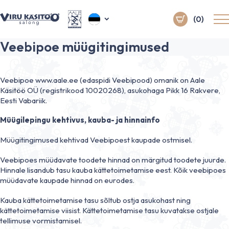
(0)
Veebipoe müügitingimused
Veebipoe www.aale.ee (edaspidi Veebipood) omanik on Aale
Käsitöö OÜ (registrikood 10020268), asukohaga Pikk 16 Rakvere,
Eesti Vabariik.
Müügilepingu kehtivus, kauba- ja hinnainfo
Müügitingimused kehtivad Veebipoest kaupade ostmisel.
Veebipoes müüdavate toodete hinnad on märgitud toodete juurde.
Hinnale lisandub tasu kauba kättetoimetamise eest. Kõik veebipoes
müüdavate kaupade hinnad on eurodes.
Kauba kättetoimetamise tasu sõltub ostja asukohast ning
kättetoimetamise viisist. Kättetoimetamise tasu kuvatakse ostjale
tellimuse vormistamisel.