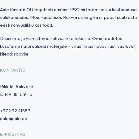
Aale Käsitöö OÜ tegutseb aastast 1992 nii tootmise kui kaubanduse
valdkondades. Meie kaupluses Rakveres ning ka e-poest saab osta
eesti rahvuslikku käsitööd.
Disainime ja valmistame rahvuslikke tekstiile. Oma toodetes
kasutame naturaalseid materjale – villast, linast, puuvillast, vastavalt
kliendi soovile.
KONTAKTID
Pikk 16, Rakvere
E-R 9-18, L 9-15
+372 32 41587
aale@aale.ee
E-POE INFO