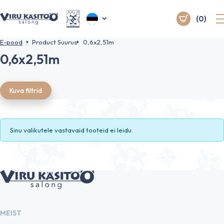
(0)
E-pood
Product Suurus
0,6x2,51m
0,6x2,51m
Kuva filtrid
Sinu valikutele vastavaid tooteid ei leidu.
MEIST