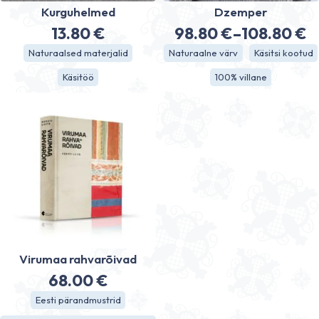
Kurguhelmed
Dzemper
13.80
€
98.80
€
–
108.80
€
Price
Naturaalsed materjalid
Naturaalne värv
Käsitsi kootud
range:
Käsitöö
100% villane
98.80 €
through
108.80 €
Virumaa rahvarõivad
68.00
€
Eesti pärandmustrid