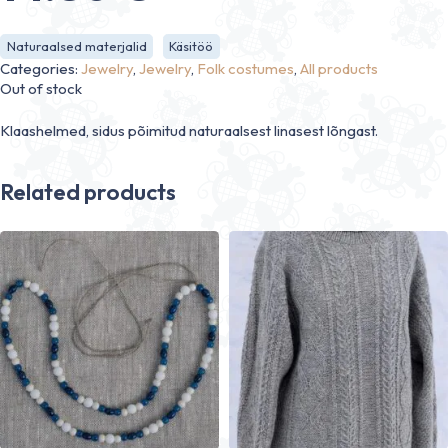
Naturaalsed materjalid
Käsitöö
Categories:
Jewelry
,
Jewelry
,
Folk costumes
,
All products
Out of stock
Klaashelmed, sidus põimitud naturaalsest linasest lõngast.
Related products