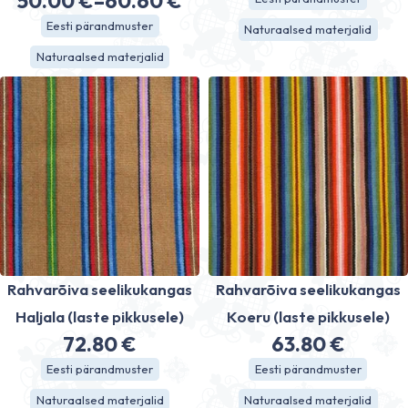
50.00
€
–
60.60
€
Price
range:
Eesti pärandmuster
Naturaalsed materjalid
range:
56.80 €
Naturaalsed materjalid
50.00 €
through
through
73.80 €
60.60 €
Rahvarõiva seelikukangas
Rahvarõiva seelikukangas
Haljala (laste pikkusele)
Koeru (laste pikkusele)
72.80
€
63.80
€
Eesti pärandmuster
Eesti pärandmuster
Naturaalsed materjalid
Naturaalsed materjalid