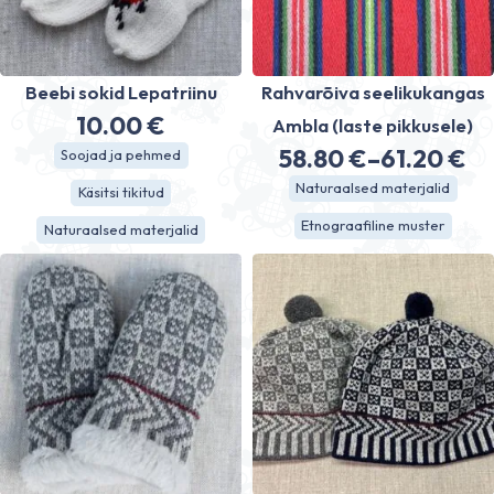
Beebi sokid Lepatriinu
Rahvarõiva seelikukangas
10.00
€
Ambla (laste pikkusele)
58.80
€
–
61.20
€
Soojad ja pehmed
Price
Naturaalsed materjalid
Käsitsi tikitud
range:
Etnograafiline muster
Naturaalsed materjalid
58.80 €
through
61.20 €