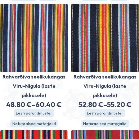
15.60 €
through
18.90 €
Rahvarõiva seelikukangas
Rahvarõiva seelikukangas
Viru-Nigula (laste
Viru-Nigula (laste
pikkusele)
pikkusele)
48.80
€
–
60.40
€
52.80
€
–
55.20
€
Price
Price
Eesti pärandmuster
Eesti pärandmuster
range:
range:
Naturaalsed materjalid
Naturaalsed materjalid
48.80 €
52.80 €
through
through