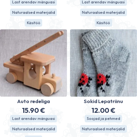
Last arendav mänguasi
Last arendav mänguasi
range:
Naturaalsed materjalid
Naturaalsed materjalid
12.80 €
Käsitöö
Käsitöö
through
15.90 €
Auto redeliga
Sokid Lepatriinu
15.90
€
12.00
€
Last arendav mänguasi
Soojad ja pehmed
Naturaalsed materjalid
Naturaalsed materjalid