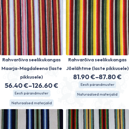
70.80 €
Rahvarõiva seelikukangas
Rahvarõiva seelikukangas
Maarja-Magdaleena (laste
Jõelähtme (laste pikkusele)
81.90
€
–
87.80
€
pikkusele)
Price
56.40
€
–
126.60
€
Eesti pärandmuster
Price
range:
Eesti pärandmuster
Naturaalsed materjalid
range:
81.90 €
Naturaalsed materjalid
56.40 €
through
through
87.80 €
126.60 €