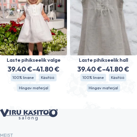
Laste pihikseelik valge
Laste pihikseelik hall
39.40
€
–
41.80
€
39.40
€
–
41.80
€
Price
Price
100% linane
Käsitöö
100% linane
Käsitöö
range:
range:
Hingav materjal
Hingav materjal
39.40 €
39.40 €
through
through
41.80 €
41.80 €
MEIST