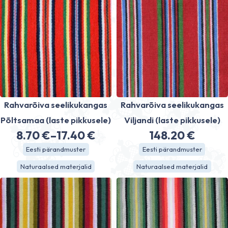
60.40 €
55.20 €
Rahvarõiva seelikukangas
Rahvarõiva seelikukangas
Põltsamaa (laste pikkusele)
Viljandi (laste pikkusele)
8.70
€
–
17.40
€
148.20
€
Price
Eesti pärandmuster
Eesti pärandmuster
range:
Naturaalsed materjalid
Naturaalsed materjalid
8.70 €
through
17.40 €