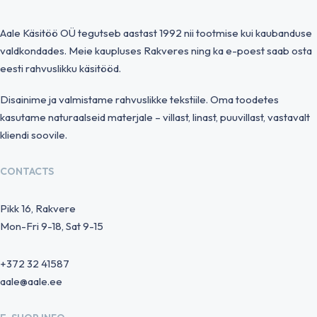
Aale Käsitöö OÜ tegutseb aastast 1992 nii tootmise kui kaubanduse
valdkondades. Meie kaupluses Rakveres ning ka e-poest saab osta
eesti rahvuslikku käsitööd.
Disainime ja valmistame rahvuslikke tekstiile. Oma toodetes
kasutame naturaalseid materjale – villast, linast, puuvillast, vastavalt
kliendi soovile.
CONTACTS
Pikk 16, Rakvere
Mon-Fri 9-18, Sat 9-15
+372 32 41587
aale@aale.ee