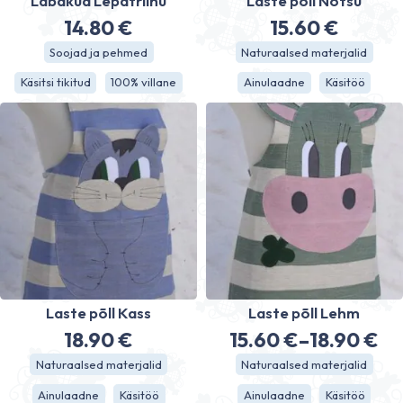
Labakud Lepatriinu
Laste põll Notsu
14.80
€
15.60
€
Soojad ja pehmed
Naturaalsed materjalid
Käsitsi tikitud
100% villane
Ainulaadne
Käsitöö
Laste põll Kass
Laste põll Lehm
18.90
€
15.60
€
–
18.90
€
Price
Naturaalsed materjalid
Naturaalsed materjalid
range:
Ainulaadne
Käsitöö
Ainulaadne
Käsitöö