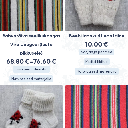
Rahvarõiva seelikukangas
Beebi labakud Lepatriinu
10.00
€
Viru-Jaagupi (laste
Soojad ja pehmed
pikkusele)
68.80
€
–
76.60
€
Käsitsi tikitud
Price
Eesti pärandmuster
Naturaalsed materjalid
range:
Naturaalsed materjalid
68.80 €
through
76.60 €