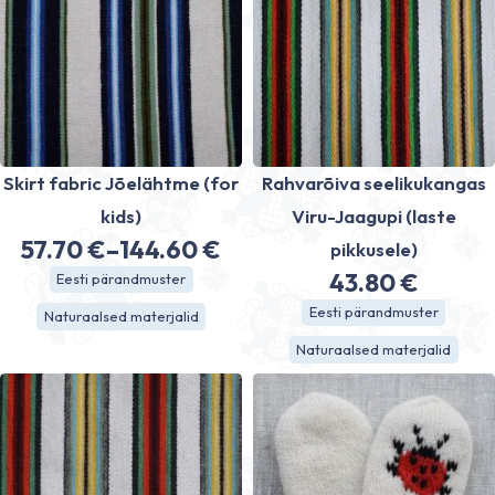
Skirt fabric Jõelähtme (for
Rahvarõiva seelikukangas
kids)
Viru-Jaagupi (laste
57.70
€
–
144.60
€
pikkusele)
Price
43.80
€
Eesti pärandmuster
range:
Eesti pärandmuster
Naturaalsed materjalid
57.70 €
Naturaalsed materjalid
through
144.60 €