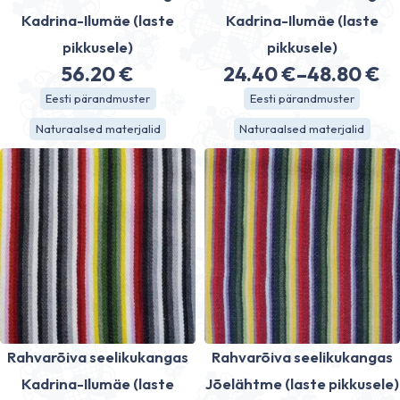
Kadrina-Ilumäe (laste
Kadrina-Ilumäe (laste
pikkusele)
pikkusele)
56.20
€
24.40
€
–
48.80
€
Price
Eesti pärandmuster
Eesti pärandmuster
range:
Naturaalsed materjalid
Naturaalsed materjalid
24.40 €
through
48.80 €
Rahvarõiva seelikukangas
Rahvarõiva seelikukangas
Kadrina-Ilumäe (laste
Jõelähtme (laste pikkusele)