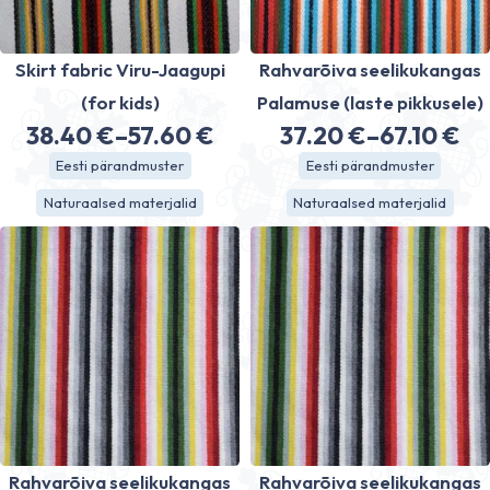
Skirt fabric Viru-Jaagupi
Rahvarõiva seelikukangas
(for kids)
Palamuse (laste pikkusele)
38.40
€
–
57.60
€
37.20
€
–
67.10
€
Price
Price
Eesti pärandmuster
Eesti pärandmuster
range:
range:
Naturaalsed materjalid
Naturaalsed materjalid
38.40 €
37.20 €
through
through
57.60 €
67.10 €
Rahvarõiva seelikukangas
Rahvarõiva seelikukangas