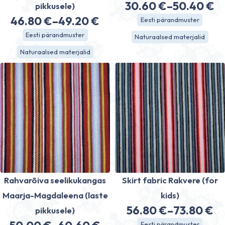
30.60
€
–
50.40
€
pikkusele)
Price
46.80
€
–
49.20
€
Eesti pärandmuster
Price
range:
Eesti pärandmuster
Naturaalsed materjalid
range:
30.60 €
Naturaalsed materjalid
46.80 €
through
through
50.40 €
49.20 €
Rahvarõiva seelikukangas
Skirt fabric Rakvere (for
Maarja-Magdaleena (laste
kids)
56.80
€
–
73.80
€
pikkusele)
Price
Eesti pärandmuster