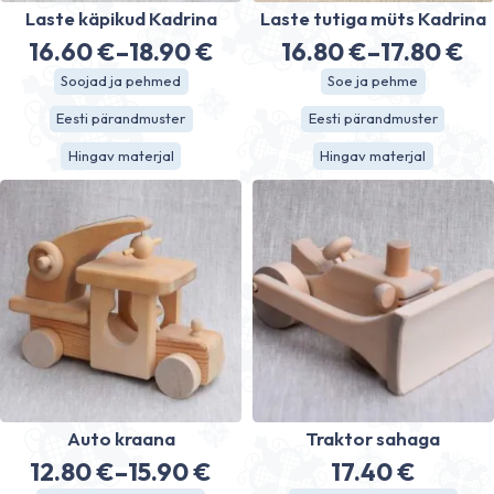
Laste käpikud Kadrina
Laste tutiga müts Kadrina
16.60
€
–
18.90
€
16.80
€
–
17.80
€
Price
Price
Soojad ja pehmed
Soe ja pehme
range:
range:
Eesti pärandmuster
Eesti pärandmuster
16.60 €
16.80 €
Hingav materjal
Hingav materjal
through
through
18.90 €
17.80 €
Auto kraana
Traktor sahaga
12.80
€
–
15.90
€
17.40
€
Price