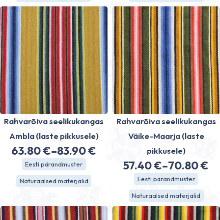
Rahvarõiva seelikukangas
Rahvarõiva seelikukangas
Ambla (laste pikkusele)
Väike-Maarja (laste
63.80
€
–
83.90
€
pikkusele)
Price
57.40
€
–
70.80
€
Eesti pärandmuster
range:
Price
Eesti pärandmuster
Naturaalsed materjalid
63.80 €
range:
Naturaalsed materjalid
through
57.40 €
83.90 €
through