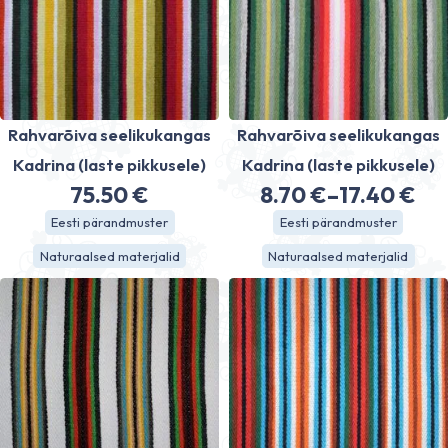
Rahvarõiva seelikukangas
Rahvarõiva seelikukangas
Kadrina (laste pikkusele)
Kadrina (laste pikkusele)
75.50
€
8.70
€
–
17.40
€
Price
Eesti pärandmuster
Eesti pärandmuster
range:
Naturaalsed materjalid
Naturaalsed materjalid
8.70 €
through
17.40 €