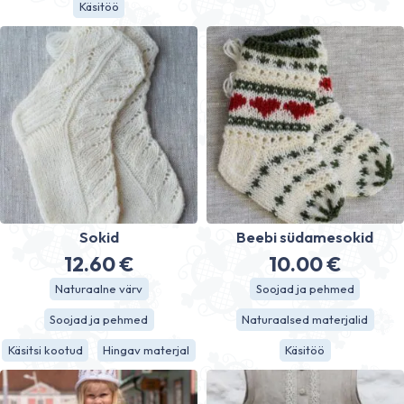
Käsitöö
Sokid
Beebi südamesokid
12.60
€
10.00
€
Naturaalne värv
Soojad ja pehmed
Soojad ja pehmed
Naturaalsed materjalid
Käsitsi kootud
Hingav materjal
Käsitöö