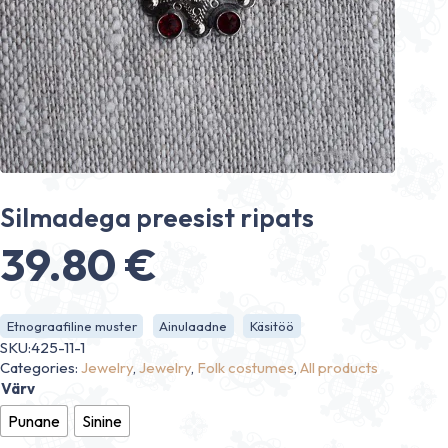
Silmadega preesist ripats
39.80
€
Etnograafiline muster
Ainulaadne
Käsitöö
SKU:425-11-1
Categories:
Jewelry
,
Jewelry
,
Folk costumes
,
All products
Värv
Punane
Sinine