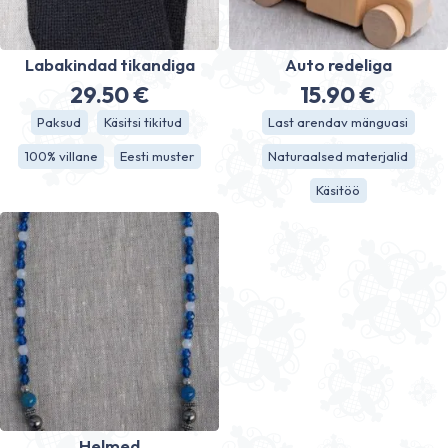
Labakindad tikandiga
Auto redeliga
29.50
€
15.90
€
Paksud
Käsitsi tikitud
Last arendav mänguasi
100% villane
Eesti muster
Naturaalsed materjalid
Käsitöö
Helmed