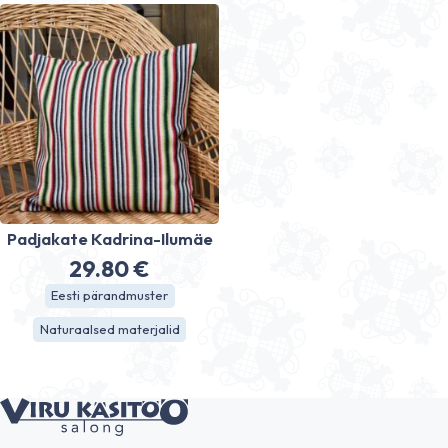
102.90 €
Padjakate Kadrina-Ilumäe
29.80
€
Eesti pärandmuster
Naturaalsed materjalid