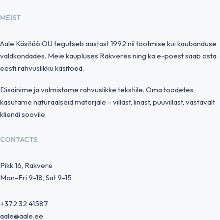
MEIST
Aale Käsitöö OÜ tegutseb aastast 1992 nii tootmise kui kaubanduse
valdkondades. Meie kaupluses Rakveres ning ka e-poest saab osta
eesti rahvuslikku käsitööd.
Disainime ja valmistame rahvuslikke tekstiile. Oma toodetes
kasutame naturaalseid materjale – villast, linast, puuvillast, vastavalt
kliendi soovile.
CONTACTS
Pikk 16, Rakvere
Mon-Fri 9-18, Sat 9-15
+372 32 41587
aale@aale.ee