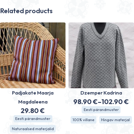
Related products
Padjakate Maarja
Dzemper Kadrina
98.90
€
–
102.90
€
Magdaleena
Price
29.80
€
Eesti pärandmuster
range:
Eesti pärandmuster
100% villane
Hingav materjal
98.90 €
Naturaalsed materjalid
through