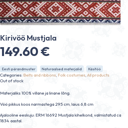
Kirivöö Mustjala
149.60
€
Eesti pärandmuster
Naturaalsed materjalid
Käsitöö
Categories:
Belts and ribbons
,
Folk costumes
,
All products
Out of stock
Materjaliks 100% villane ja linane lõng.
Vöö pikkus koos narmastega 295 cm, laius 6,8 cm
Ajalooline eeskuju: ERM 16692 Mustjala kihelkond, valmistatud ca
1834. aastal.