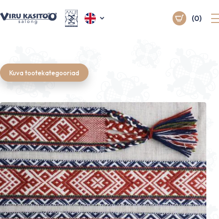
(0)
Kuva tootekategooriad