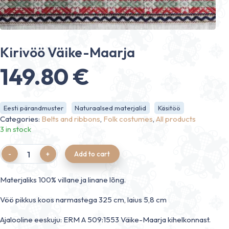
Kirivöö Väike-Maarja
149.80
€
Eesti pärandmuster
Naturaalsed materjalid
Käsitöö
Categories:
Belts and ribbons
,
Folk costumes
,
All products
3 in stock
Quantity
Add to cart
Materjaliks 100% villane ja linane lõng.
Vöö pikkus koos narmastega 325 cm, laius 5,8 cm
Ajalooline eeskuju: ERM A 509:1553 Väike-Maarja kihelkonnast.