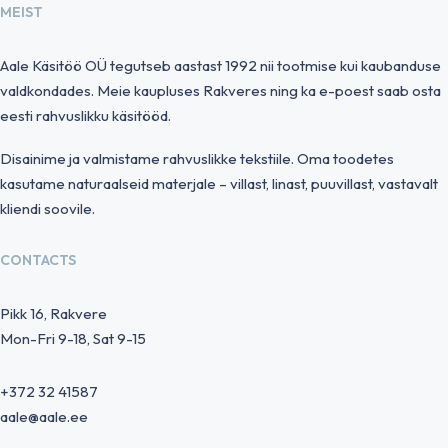
MEIST
Aale Käsitöö OÜ tegutseb aastast 1992 nii tootmise kui kaubanduse
valdkondades. Meie kaupluses Rakveres ning ka e-poest saab osta
eesti rahvuslikku käsitööd.
Disainime ja valmistame rahvuslikke tekstiile. Oma toodetes
kasutame naturaalseid materjale – villast, linast, puuvillast, vastavalt
kliendi soovile.
CONTACTS
Pikk 16, Rakvere
Mon-Fri 9-18, Sat 9-15
+372 32 41587
aale@aale.ee