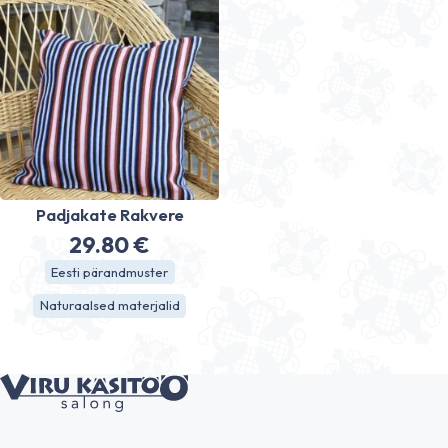
Padjakate Rakvere
29.80
€
Eesti pärandmuster
Naturaalsed materjalid