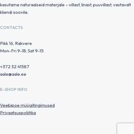
kasutame naturaalseid materjale – villast, linast, puuvillast, vastavalt
kliendi soovile.
CONTACTS
Pikk 16, Rakvere
Mon-Fri 9-18, Sat 9-15
+372 32 41587
aale@aale.ee
E-SHOP INFO
Veebipoe müügitingimused
Privaatsuspoliitika