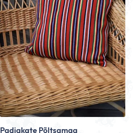
Padjakate Põltsamaa