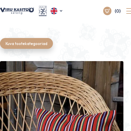
(0)
Kuva tootekategooriad