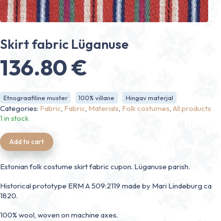
Skirt fabric Lüganuse
136.80
€
Etnograafiline muster
100% villane
Hingav materjal
Categories:
Fabric
,
Fabric
,
Materials
,
Folk costumes
,
All products
1 in stock
Add to cart
Estonian folk costume skirt fabric cupon. Lüganuse parish.
Historical prototype ERM A 509:2119 made by Mari Lindeburg ca
1820.
100% wool, woven on machine axes.