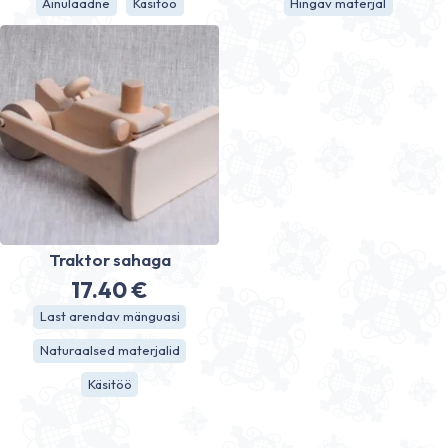
Ainulaadne
Käsitöö
Hingav materjal
69.40 €
through
74.40 €
Traktor sahaga
17.40
€
Last arendav mänguasi
Naturaalsed materjalid
Käsitöö