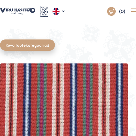
(0)
Kuva tootekategooriad