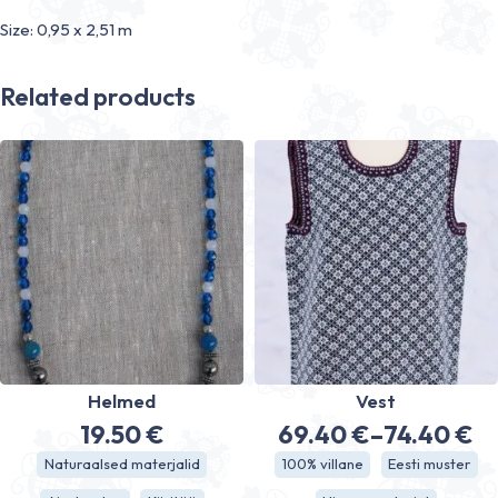
Size: 0,95 x 2,51 m
Related products
Helmed
Vest
19.50
€
69.40
€
–
74.40
€
Price
Naturaalsed materjalid
100% villane
Eesti muster
range: