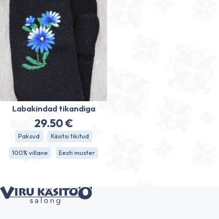
Labakindad tikandiga
29.50
€
Paksud
Käsitsi tikitud
100% villane
Eesti muster