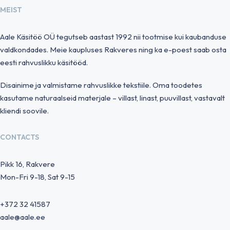
MEIST
Aale Käsitöö OÜ tegutseb aastast 1992 nii tootmise kui kaubanduse
valdkondades. Meie kaupluses Rakveres ning ka e-poest saab osta
eesti rahvuslikku käsitööd.
Disainime ja valmistame rahvuslikke tekstiile. Oma toodetes
kasutame naturaalseid materjale – villast, linast, puuvillast, vastavalt
kliendi soovile.
CONTACTS
Pikk 16, Rakvere
Mon-Fri 9-18, Sat 9-15
+372 32 41587
aale@aale.ee