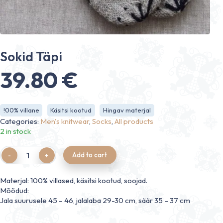
Sokid Täpi
39.80
€
!00% villane
Käsitsi kootud
Hingav materjal
Categories:
Men's knitwear
,
Socks
,
All products
2 in stock
Quantity
Add to cart
Materjal: 100% villased, käsitsi kootud, soojad.
Mõõdud:
Jala suurusele 45 – 46, jalalaba 29-30 cm, säär 35 – 37 cm