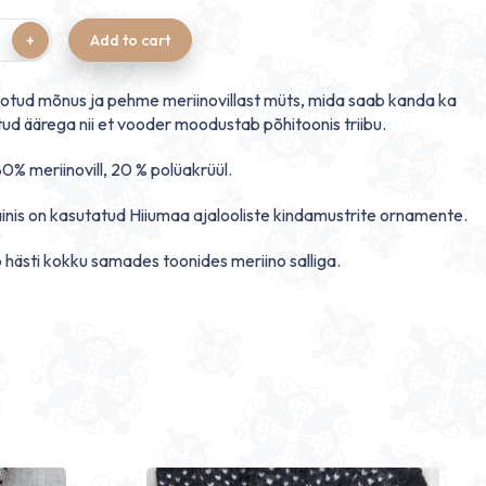
Add to cart
otud mõnus ja pehme meriinovillast müts, mida saab kanda ka
ud äärega nii et vooder moodustab põhitoonis triibu.
80% meriinovill, 20 % polüakrüül.
ainis on kasutatud Hiiumaa ajalooliste kindamustrite ornamente.
 hästi kokku samades toonides meriino salliga.