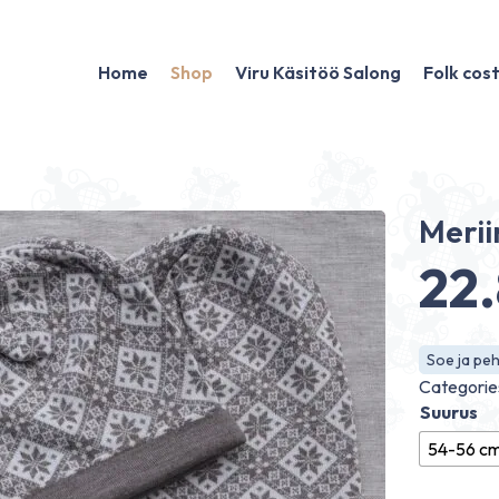
Home
Shop
Viru Käsitöö Salong
Folk co
Merii
22
Soe ja pe
Categorie
Suurus
54-56 c