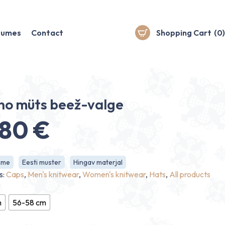
stumes
Contact
Shopping Cart
(0)
no müts beež-valge
.80
€
hme
Eesti muster
Hingav materjal
s:
Caps
,
Men's knitwear
,
Women's knitwear
,
Hats
,
All products
m
56-58 cm