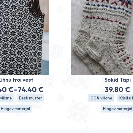
Kihnu troi vest
Sokid Täpi
40
€
–
74.40
€
39.80
€
Price
villane
Eesti muster
!00% villane
Käsitsi
range:
Hingav materjal
Hingav materjal
69.40 €
through
74.40 €