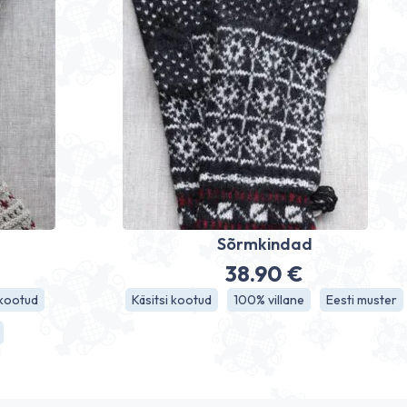
Sõrmkindad
38.90
€
 kootud
Käsitsi kootud
100% villane
Eesti muster