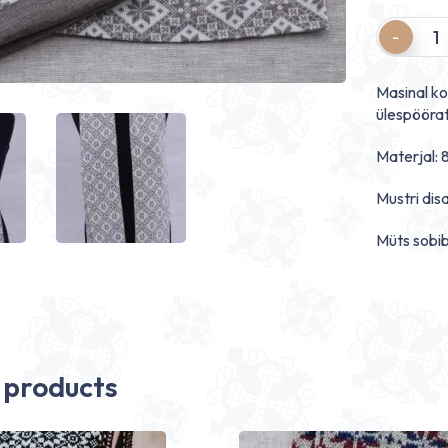
Quantity
Masinal ko
ülespöörat
Materjal: 
Mustri dis
Müts sobib
 products