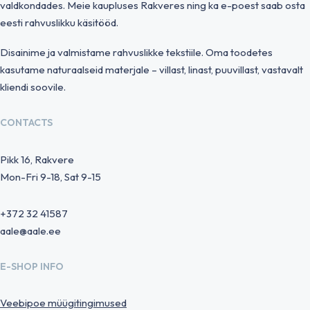
valdkondades. Meie kaupluses Rakveres ning ka e-poest saab osta
eesti rahvuslikku käsitööd.
Disainime ja valmistame rahvuslikke tekstiile. Oma toodetes
kasutame naturaalseid materjale – villast, linast, puuvillast, vastavalt
kliendi soovile.
CONTACTS
Pikk 16, Rakvere
Mon-Fri 9-18, Sat 9-15
+372 32 41587
aale@aale.ee
E-SHOP INFO
Veebipoe müügitingimused