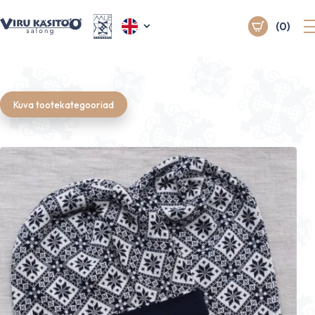
(0)
Kuva tootekategooriad