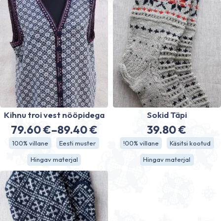
Kihnu troi vest nööpidega
Sokid Täpi
79.60
€
–
89.40
€
39.80
€
Price
100% villane
Eesti muster
!00% villane
Käsitsi kootud
range:
Hingav materjal
Hingav materjal
79.60 €
through
89.40 €