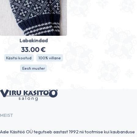
Labakindad
33.00
€
Käsitsi kootud
100% villane
Eesti muster
MEIST
Aale Käsitöö OÜ tegutseb aastast 1992 nii tootmise kui kaubanduse