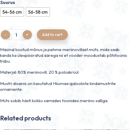
Suurus
54-56 cm
56-58 cm
Quantity
Add to cart
Masinal kootud mõnus ja pehme meriinovillast müts, mida saab
kanda ka ülespööratud äärega nii et vooder moodustab põhitoonis
triibu.
Materjal: 80% meriinovill, 20 % polüakrüül
Mustri disainis on kasutatud Hiiumaa ajalooliste kindamustrite
ornamente.
Müts sobib hästi kokku samades toonides meriino salliga.
Related products