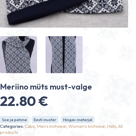
Meriino müts must-valge
22.80
€
Soe ja pehme
Eesti muster
Hingav materjal
Categories:
Caps
,
Men's knitwear
,
Women's knitwear
,
Hats
,
All
products