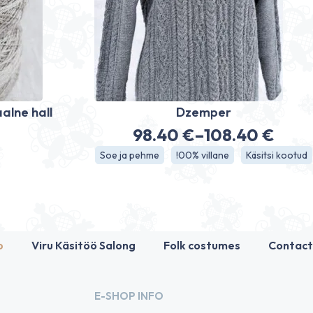
alne hall
Dzemper
98.40
€
–
108.40
€
Price
Soe ja pehme
!00% villane
Käsitsi kootud
range:
98.40 €
through
108.40 €
p
Viru Käsitöö Salong
Folk costumes
Contact
E-SHOP INFO