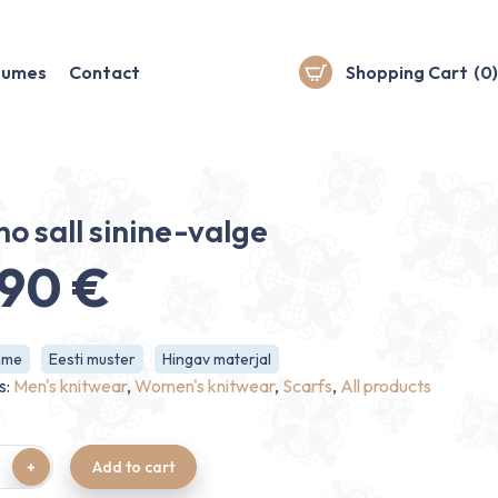
stumes
Contact
Shopping Cart
(0)
no sall sinine-valge
.90
€
hme
Eesti muster
Hingav materjal
s:
Men's knitwear
,
Women's knitwear
,
Scarfs
,
All products
Add to cart