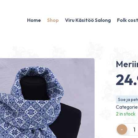
Home
Shop
Viru Käsitöö Salong
Folk co
Merii
24
Soe ja pe
Categorie
2 in stock
Quantity