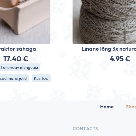
raktor sahaga
Linane lõng 3x natura
17.40
€
4.95
€
st arendav mänguasi
sed materjalid
Käsitöö
Home
Sho
CONTACTS