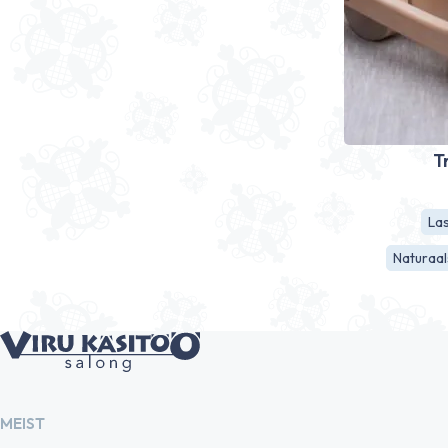
T
La
Naturaal
MEIST