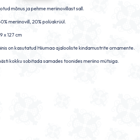
otud mõnus ja pehme meriinovillast sall.
80% meriinovill, 20% polüakrüül.
9 x 127 cm
ainis on kasutatud Hiiumaa ajalooliste kindamustrite ornamente.
 hästi kokku sobitada samades toonides meriino mütsiga.