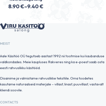
8.90
€
–
9.40
€
Price
range:
8.90 €
through
9.40 €
MEIST
Aale Käsitöö OÜ tegutseb aastast 1992 nii tootmise kui kaubanduse
valdkondades. Meie kaupluses Rakveres ning ka e-poest saab osta
eesti rahvuslikku käsitööd.
Disainime ja valmistame rahvuslikke tekstiile. Oma toodetes
kasutame naturaalseid materjale – villast, linast, puuvillast, vastavalt
kliendi soovile.
CONTACTS