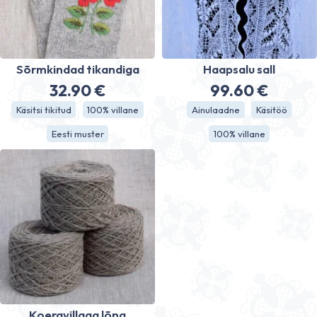
Sõrmkindad tikandiga
Haapsalu sall
32.90
€
99.60
€
Käsitsi tikitud
100% villane
Ainulaadne
Käsitöö
Eesti muster
100% villane
Koeravillaga lõng