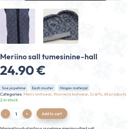
Meriino sall tumesinine-hall
24.90
€
Soe ja pehme
Eesti muster
Hingav materjal
Categories:
Men's knitwear
,
Women's knitwear
,
Scarfs
,
All products
2 in stock
Quantity
Add to cart
Masinal kootud mõnus ja pehme meriinovillast sall.