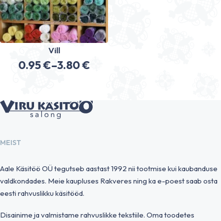
Vill
0.95
€
–
3.80
€
Price
range:
0.95 €
through
3.80 €
MEIST
Aale Käsitöö OÜ tegutseb aastast 1992 nii tootmise kui kaubanduse
valdkondades. Meie kaupluses Rakveres ning ka e-poest saab osta
eesti rahvuslikku käsitööd.
Disainime ja valmistame rahvuslikke tekstiile. Oma toodetes