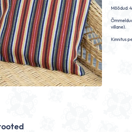
Mõõdud: 4
Õmmeldud N
villane).
Kinnitus p
tooted