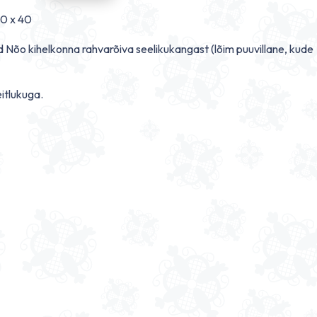
0 x 40
õo kihelkonna rahvarõiva seelikukangast (lõim puuvillane, kude
eitlukuga.