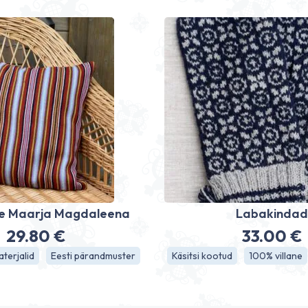
e Maarja Magdaleena
Labakinda
29.80
€
33.00
€
terjalid
Eesti pärandmuster
Käsitsi kootud
100% villane