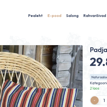
Pealeht
E-pood
Salong
Rahvarõivad
Padj
29
Naturaalse
Kategoori
2 laos
Quantity