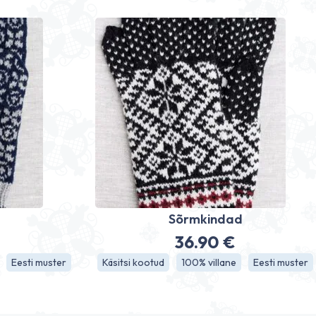
d
Sõrmkindad
36.90
€
Eesti muster
Käsitsi kootud
100% villane
Eesti muster