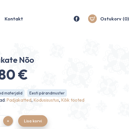
Kontakt
Ostukorv
(0)
akate Nõo
.80
€
d materjalid
Eesti pärandmuster
ad:
Padjakatted
,
Kodusisustus
,
Kõik tooted
Lisa korvi