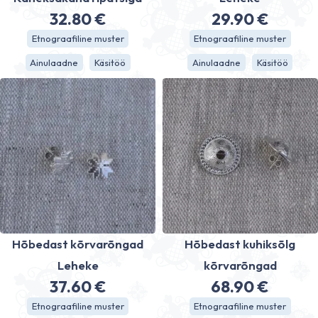
32.80
€
29.90
€
Etnograafiline muster
Etnograafiline muster
Ainulaadne
Käsitöö
Ainulaadne
Käsitöö
Hõbedast kõrvarõngad
Hõbedast kuhiksõlg
Leheke
kõrvarõngad
37.60
€
68.90
€
Etnograafiline muster
Etnograafiline muster