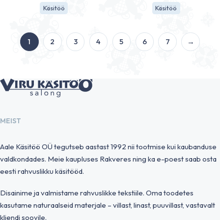
Käsitöö
Käsitöö
1
2
3
4
5
6
7
→
MEIST
Aale Käsitöö OÜ tegutseb aastast 1992 nii tootmise kui kaubanduse
valdkondades. Meie kaupluses Rakveres ning ka e-poest saab osta
eesti rahvuslikku käsitööd.
Disainime ja valmistame rahvuslikke tekstiile. Oma toodetes
kasutame naturaalseid materjale – villast, linast, puuvillast, vastavalt
kliendi soovile.