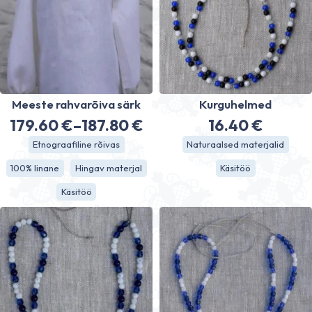
Meeste rahvarõiva särk
Kurguhelmed
179.60
€
–
187.80
€
16.40
€
Hinnavahemik:
Etnograafiline rõivas
Naturaalsed materjalid
179.60 €
100% linane
Hingav materjal
Käsitöö
kuni
Käsitöö
187.80 €