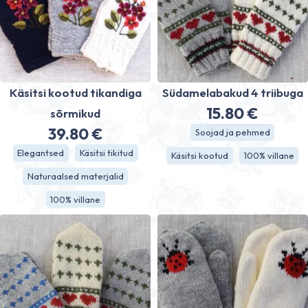
Käsitsi kootud tikandiga
Südamelabakud 4 triibuga
15.80
€
sõrmikud
39.80
€
Soojad ja pehmed
Elegantsed
Käsitsi tikitud
Käsitsi kootud
100% villane
Naturaalsed materjalid
100% villane