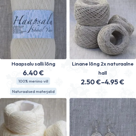
Haapsalu salli lõng
Linane lõng 2x naturaalne
6.40
€
hall
2.50
€
–
4.95
€
100% meriino vill
Hinnavahe
Naturaalsed materjalid
2.50 €
kuni
4.95 €