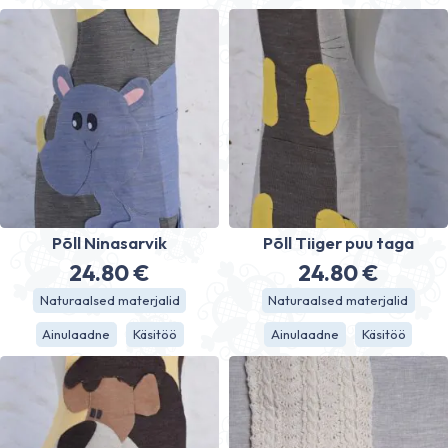
18.90 €
Põll Ninasarvik
Põll Tiiger puu taga
24.80
€
24.80
€
Naturaalsed materjalid
Naturaalsed materjalid
Ainulaadne
Käsitöö
Ainulaadne
Käsitöö