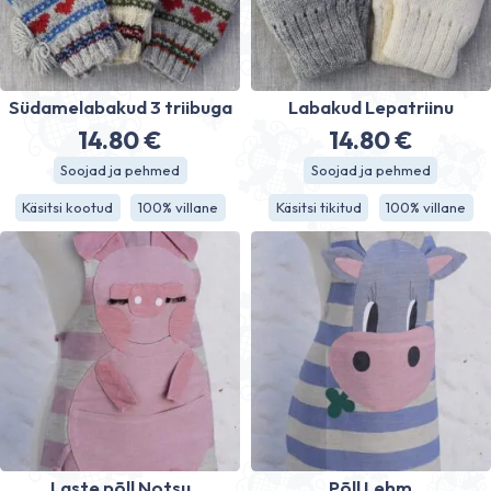
Südamelabakud 3 triibuga
Labakud Lepatriinu
14.80
€
14.80
€
Soojad ja pehmed
Soojad ja pehmed
Käsitsi kootud
100% villane
Käsitsi tikitud
100% villane
Laste põll Notsu
Põll Lehm