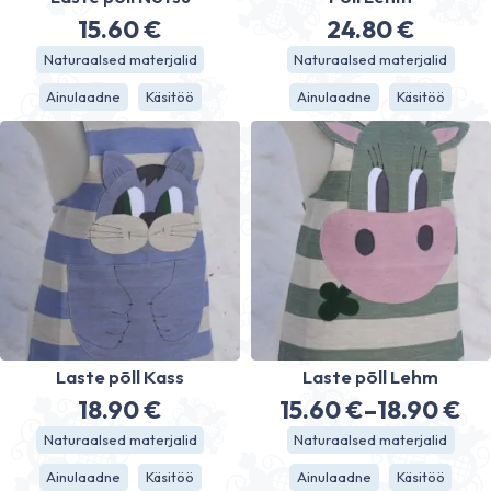
15.60
€
24.80
€
Naturaalsed materjalid
Naturaalsed materjalid
Ainulaadne
Käsitöö
Ainulaadne
Käsitöö
Laste põll Kass
Laste põll Lehm
18.90
€
15.60
€
–
18.90
€
Hinnavahe
Naturaalsed materjalid
Naturaalsed materjalid
15.60 €
Ainulaadne
Käsitöö
Ainulaadne
Käsitöö
kuni