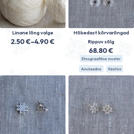
Linane lõng valge
Hõbedast kõrvarõngad
2.50
€
–
4.90
€
Rippuv sõlg
Hinnavahemik:
68.80
€
2.50 €
Etnograafiline muster
kuni
Ainulaadne
Käsitöö
4.90 €