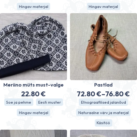
Hingav materjal
Hingav materjal
Meriino müts must-valge
Pastlad
22.80
€
72.80
€
–
76.80
€
Hinnavahe
Soe ja pehme
Eesti muster
Etnograafilised jalanõud
72.80 €
Hingav materjal
Naturaalne värv ja materjal
kuni
Käsitöö
76.80 €