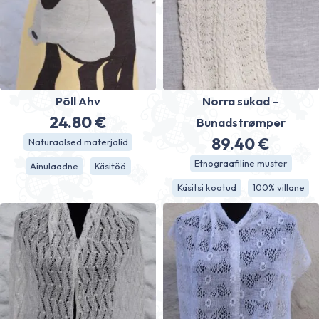
Põll Ahv
Norra sukad –
24.80
€
Bunadstrømper
89.40
€
Naturaalsed materjalid
Etnograafiline muster
Ainulaadne
Käsitöö
Käsitsi kootud
100% villane