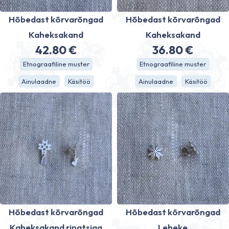
Hõbedast kõrvarõngad
Hõbedast kõrvarõngad
Kaheksakand
Kaheksakand
42.80
€
36.80
€
Etnograafiline muster
Etnograafiline muster
Ainulaadne
Käsitöö
Ainulaadne
Käsitöö
Hõbedast kõrvarõngad
Hõbedast kõrvarõngad
Kaheksakand ripatsiga
Leheke