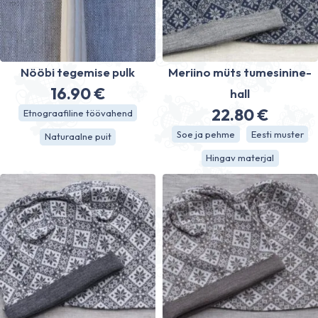
Nööbi tegemise pulk
Meriino müts tumesinine-
16.90
€
hall
22.80
€
Etnograafiline töövahend
Soe ja pehme
Eesti muster
Naturaalne puit
Hingav materjal