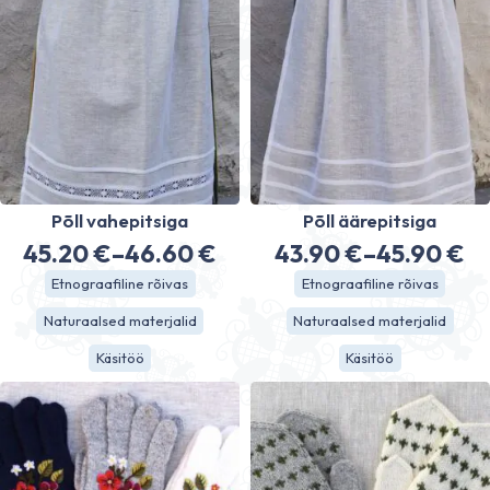
Põll vahepitsiga
Põll äärepitsiga
45.20
€
–
46.60
€
43.90
€
–
45.90
€
Hinnavahemik:
Hinnavahe
Etnograafiline rõivas
Etnograafiline rõivas
45.20 €
43.90 €
Naturaalsed materjalid
Naturaalsed materjalid
kuni
kuni
Käsitöö
Käsitöö
46.60 €
45.90 €