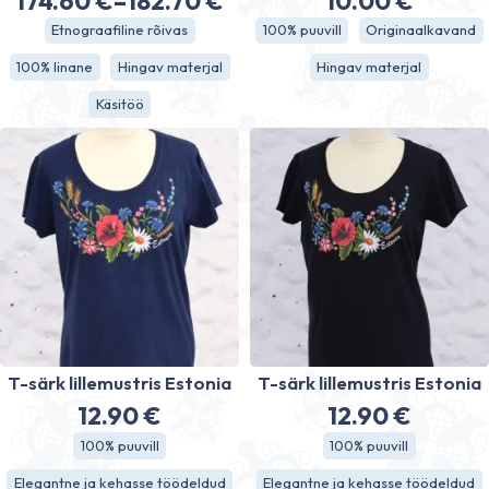
174.60
€
–
182.70
€
10.00
€
Hinnavahemik:
Etnograafiline rõivas
100% puuvill
Originaalkavand
174.60 €
100% linane
Hingav materjal
Hingav materjal
kuni
Käsitöö
182.70 €
T-särk lillemustris Estonia
T-särk lillemustris Estonia
12.90
€
12.90
€
100% puuvill
100% puuvill
Elegantne ja kehasse töödeldud
Elegantne ja kehasse töödeldud