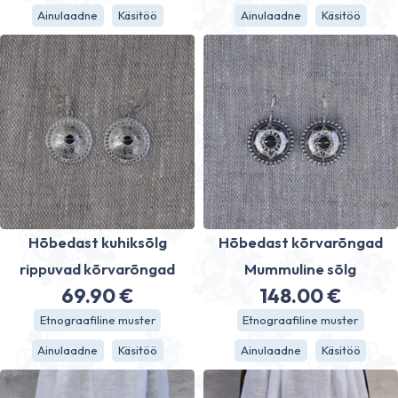
Ainulaadne
Käsitöö
Ainulaadne
Käsitöö
Hõbedast kuhiksõlg
Hõbedast kõrvarõngad
rippuvad kõrvarõngad
Mummuline sõlg
69.90
€
148.00
€
Etnograafiline muster
Etnograafiline muster
Ainulaadne
Käsitöö
Ainulaadne
Käsitöö