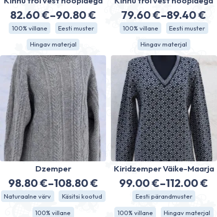
Kihnu troi vest nööpidega
Kihnu troi vest nööpidega
82.60
€
–
90.80
€
79.60
€
–
89.40
€
Hinnavahemik:
Hinnavahe
100% villane
Eesti muster
100% villane
Eesti muster
82.60 €
79.60 €
Hingav materjal
Hingav materjal
kuni
kuni
90.80 €
89.40 €
Dzemper
Kiridzemper Väike-Maarja
98.80
€
–
108.80
€
99.00
€
–
112.00
€
Hinnavahemik:
Hinnavahe
Naturaalne värv
Käsitsi kootud
Eesti pärandmuster
98.80 €
99.00 €
100% villane
100% villane
Hingav materjal