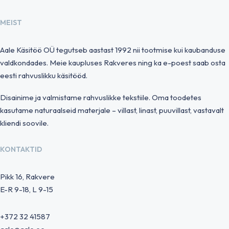
MEIST
Aale Käsitöö OÜ tegutseb aastast 1992 nii tootmise kui kaubanduse
valdkondades. Meie kaupluses Rakveres ning ka e-poest saab osta
eesti rahvuslikku käsitööd.
Disainime ja valmistame rahvuslikke tekstiile. Oma toodetes
kasutame naturaalseid materjale – villast, linast, puuvillast, vastavalt
kliendi soovile.
KONTAKTID
Pikk 16, Rakvere
E-R 9-18, L 9-15
+372 32 41587