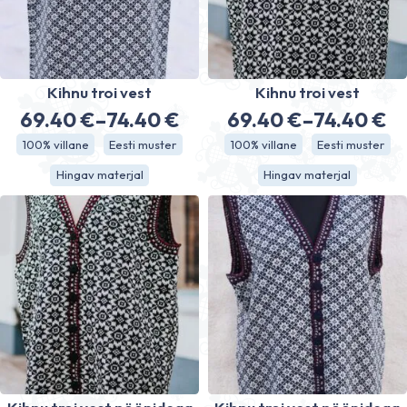
Kihnu troi vest
Kihnu troi vest
69.40
€
–
74.40
€
69.40
€
–
74.40
€
Hinnavahemik:
Hinnavahe
100% villane
Eesti muster
100% villane
Eesti muster
69.40 €
69.40 €
Hingav materjal
Hingav materjal
kuni
kuni
74.40 €
74.40 €