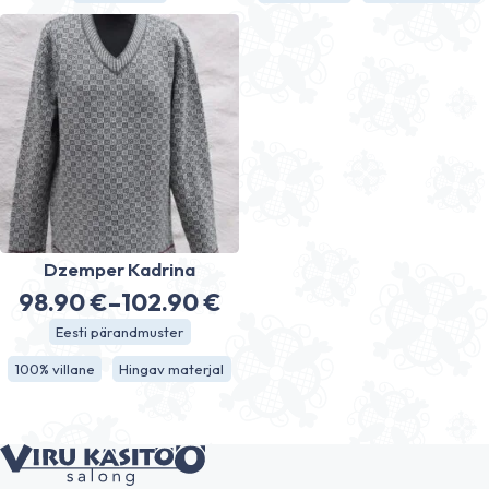
kuni
kuni
108.80 €
112.00 €
Dzemper Kadrina
98.90
€
–
102.90
€
Hinnavahemik:
Eesti pärandmuster
98.90 €
100% villane
Hingav materjal
kuni
102.90 €