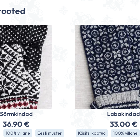
tooted
Sõrmkindad
Labakinda
36.90
€
33.00
€
100% villane
Eesti muster
Käsitsi kootud
100% villane