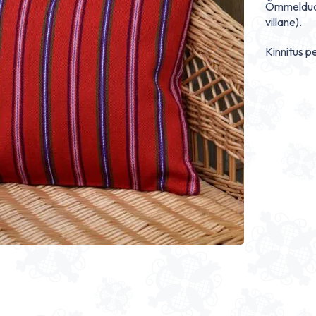
Õmmeldud T
villane).
Kinnitus p