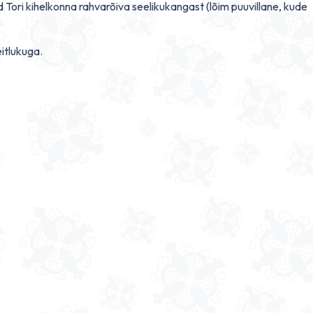
ori kihelkonna rahvarõiva seelikukangast (lõim puuvillane, kude
eitlukuga.