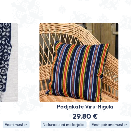
d
Padjakate Viru-Nigula
29.80
€
Eesti muster
Naturaalsed materjalid
Eesti pärandmuster