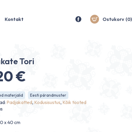
Kontakt
Ostukorv
(0)
kate Tori
.20
€
d materjalid
Eesti pärandmuster
ad:
Padjakatted
,
Kodusisustus
,
Kõik tooted
as
0 x 40 cm