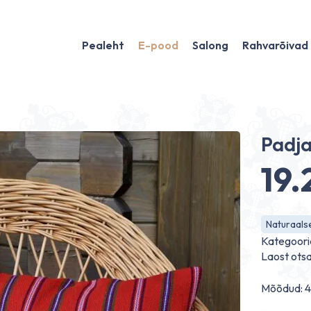
Pealeht
E-pood
Salong
Rahvarõivad
Padja
19
Naturaalse
Kategoori
Laost ots
Mõõdud: 4