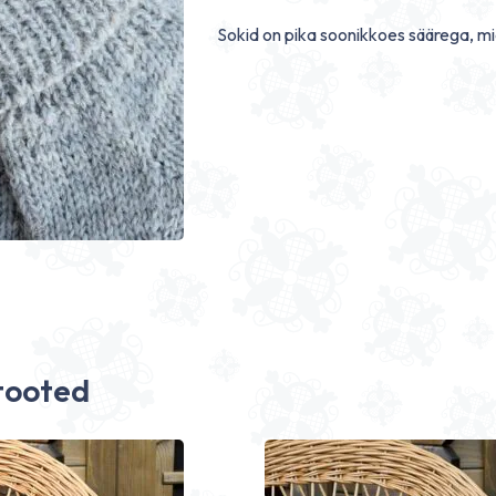
Sokid on pika soonikkoes säärega, mi
tooted