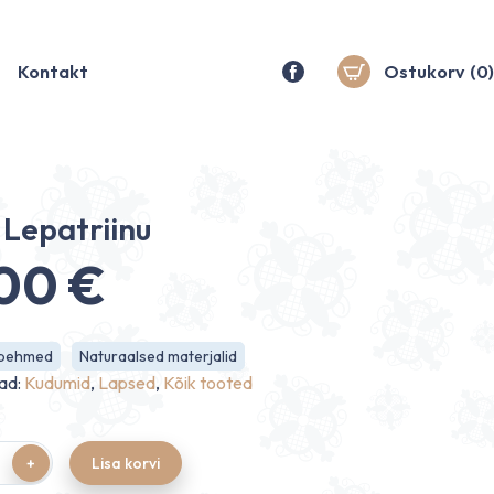
Kontakt
Ostukorv
(0)
 Lepatriinu
.00
€
 pehmed
Naturaalsed materjalid
ad:
Kudumid
,
Lapsed
,
Kõik tooted
Lisa korvi