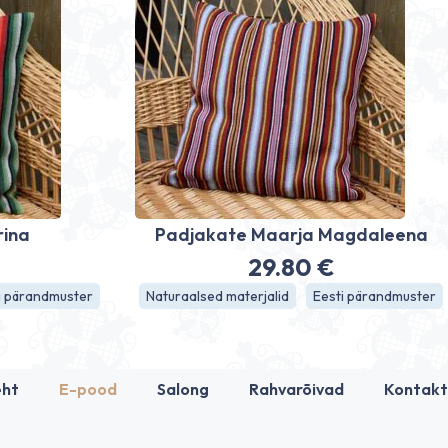
rina
Padjakate Maarja Magdaleena
29.80
€
i pärandmuster
Naturaalsed materjalid
Eesti pärandmuster
eht
E-pood
Salong
Rahvarõivad
Kontakt