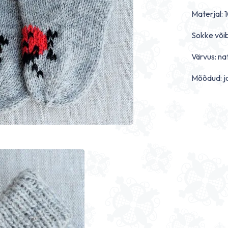
Materjal: 1
Sokke võib
Värvus: na
Mõõdud: ja