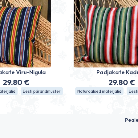
akate Viru-Nigula
Padjakate Kad
29.80
€
29.80
€
terjalid
Eesti pärandmuster
Naturaalsed materjalid
Eest
Peal