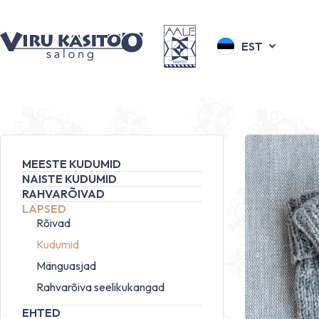
EST
MEESTE KUDUMID
NAISTE KUDUMID
RAHVARÕIVAD
LAPSED
Rõivad
Kudumid
Mänguasjad
Rahvarõiva seelikukangad
EHTED