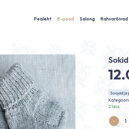
Pealeht
E-pood
Salong
Rahvarõivad
Sokid
12
Soojad ja
Kategoori
2 laos
Quantity