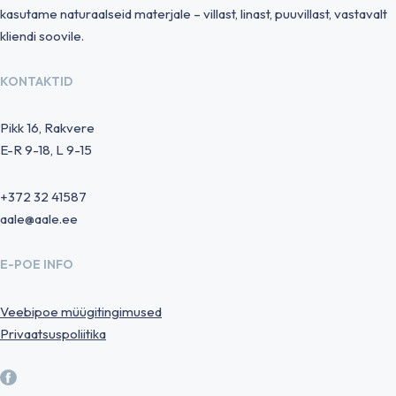
kasutame naturaalseid materjale – villast, linast, puuvillast, vastavalt
kliendi soovile.
KONTAKTID
Pikk 16, Rakvere
E-R 9-18, L 9-15
+372 32 41587
aale@aale.ee
E-POE INFO
Veebipoe müügitingimused
Privaatsuspoliitika