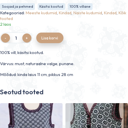
Soojad ja pehmed
Käsitsi kootud
100% villane
Kategooriad:
Meeste kudumid
,
Kindad
,
Naiste kudumid
,
Kindad
,
Kõik
tooted
2 laos
Quantity
Lisa korvi
100% vill, käsitsi kootud.
Värvus: must, naturaalne valge, punane.
Mõõdud: kinda laius 11 cm, pikkus 28 cm
Seotud tooted