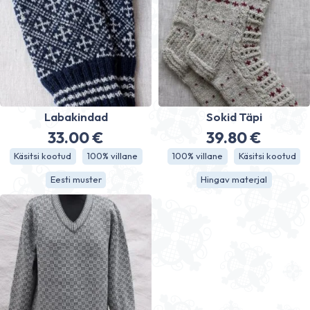
Labakindad
Sokid Täpi
33.00
€
39.80
€
Käsitsi kootud
100% villane
100% villane
Käsitsi kootud
Eesti muster
Hingav materjal