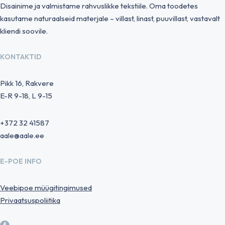
Disainime ja valmistame rahvuslikke tekstiile. Oma toodetes
kasutame naturaalseid materjale – villast, linast, puuvillast, vastavalt
kliendi soovile.
KONTAKTID
Pikk 16, Rakvere
E-R 9-18, L 9-15
+372 32 41587
aale@aale.ee
E-POE INFO
Veebipoe müügitingimused
Privaatsuspoliitika