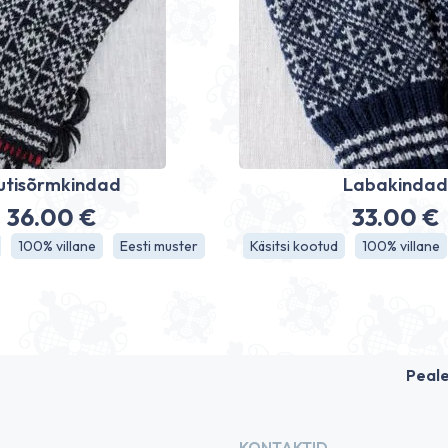
utisõrmkindad
Labakinda
36.00
€
33.00
€
100% villane
Eesti muster
Käsitsi kootud
100% villane
Peal
KONTAKTID