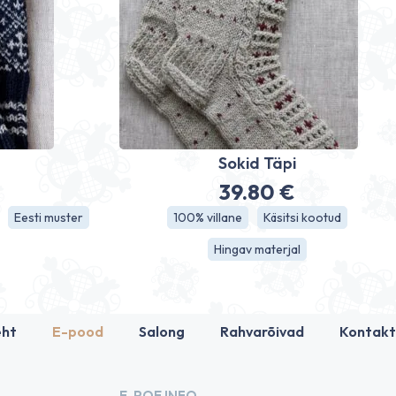
d
Sokid Täpi
39.80
€
Eesti muster
100% villane
Käsitsi kootud
Hingav materjal
eht
E-pood
Salong
Rahvarõivad
Kontakt
E-POE INFO