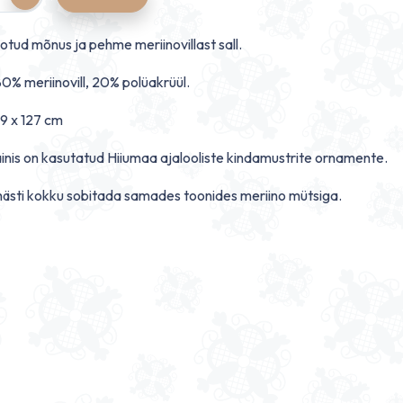
otud mõnus ja pehme meriinovillast sall.
80% meriinovill, 20% polüakrüül.
9 x 127 cm
ainis on kasutatud Hiiumaa ajalooliste kindamustrite ornamente.
 hästi kokku sobitada samades toonides meriino mütsiga.