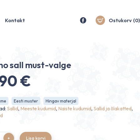
Kontakt
Ostukorv
(0)
no sall must-valge
.90
€
hme
Eesti muster
Hingav materjal
ad:
Sallid
,
Meeste kudumid
,
Naiste kudumid
,
Sallid ja õlakatted
,
ed
Lisa korvi