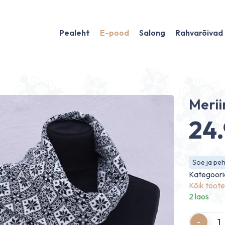
Pealeht
E-pood
Salong
Rahvarõivad
Merii
24
Soe ja pe
Kategoori
Kõik toot
2 laos
Quantity