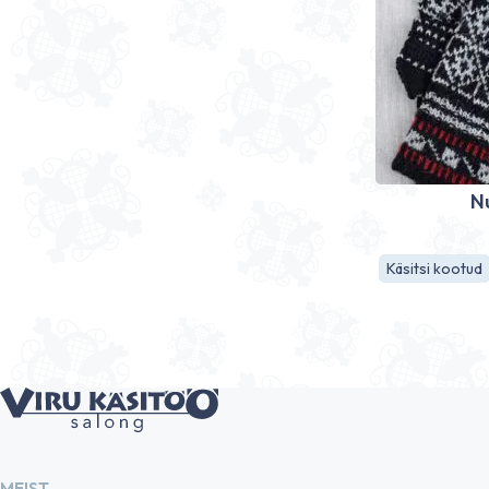
N
Käsitsi kootud
MEIST