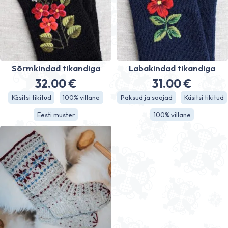
Sõrmkindad tikandiga
Labakindad tikandiga
32.00
€
31.00
€
Käsitsi tikitud
100% villane
Paksud ja soojad
Käsitsi tikitud
Eesti muster
100% villane