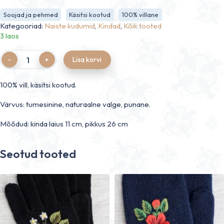
Soojad ja pehmed
Käsitsi kootud
100% villane
Kategooriad:
Naiste kudumid
,
Kindad
,
Kõik tooted
3 laos
Quantity
Lisa korvi
100% vill, käsitsi kootud.
Värvus: tumesinine, naturaalne valge, punane.
Mõõdud: kinda laius 11 cm, pikkus 26 cm
Seotud tooted