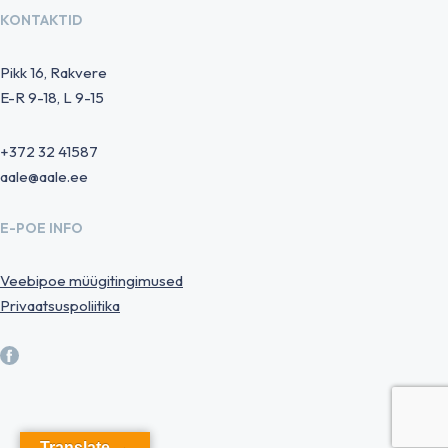
KONTAKTID
Pikk 16, Rakvere
E-R 9-18, L 9-15
+372 32 41587
aale@aale.ee
E-POE INFO
Veebipoe müügitingimused
Privaatsuspoliitika
Translate →