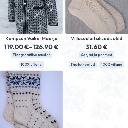
Kampsun Väike-Maarja
Villased pitsilised sokid
119.00
€
–
126.90
€
31.60
€
Hinnavahemik:
Etnograafiline muster
Soojad ja pehmed
119.00 €
100% villane
Käsitsi kootud
100% villane
kuni
126.90 €