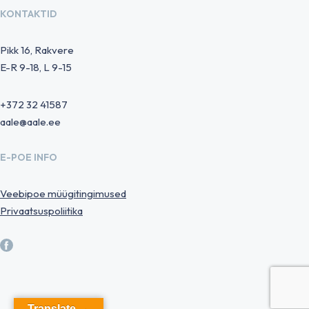
KONTAKTID
Pikk 16, Rakvere
E-R 9-18, L 9-15
+372 32 41587
aale@aale.ee
E-POE INFO
Veebipoe müügitingimused
Privaatsuspoliitika
Translate →