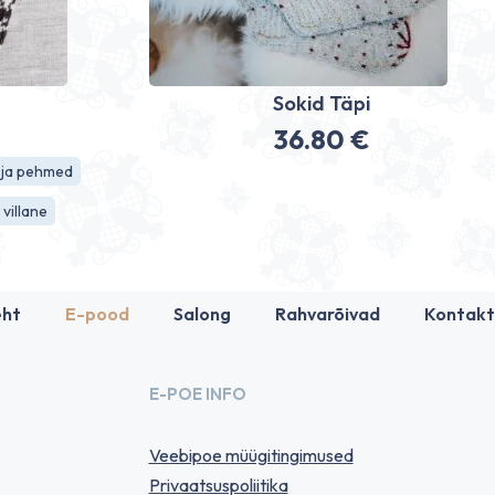
d
Sokid Täpi
36.80
€
 ja pehmed
villane
eht
E-pood
Salong
Rahvarõivad
Kontakt
E-POE INFO
Veebipoe müügitingimused
Privaatsuspoliitika