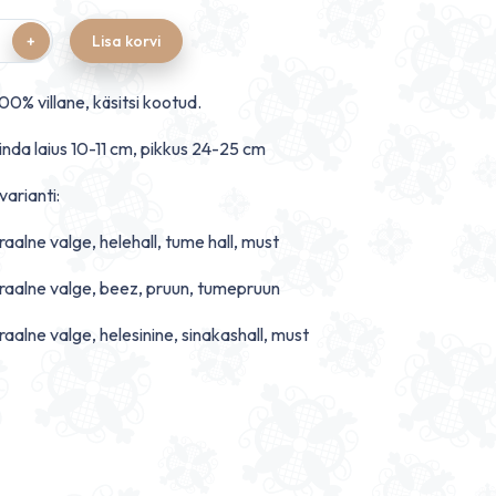
Lisa korvi
00% villane, käsitsi kootud.
nda laius 10-11 cm, pikkus 24-25 cm
varianti:
raalne valge, helehall, tume hall, must
raalne valge, beez, pruun, tumepruun
raalne valge, helesinine, sinakashall, must