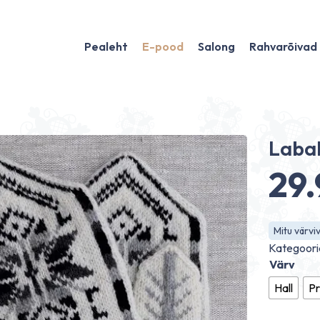
Pealeht
E-pood
Salong
Rahvarõivad
Laba
29
Mitu värviv
Kategoori
Värv
Hall
Pr