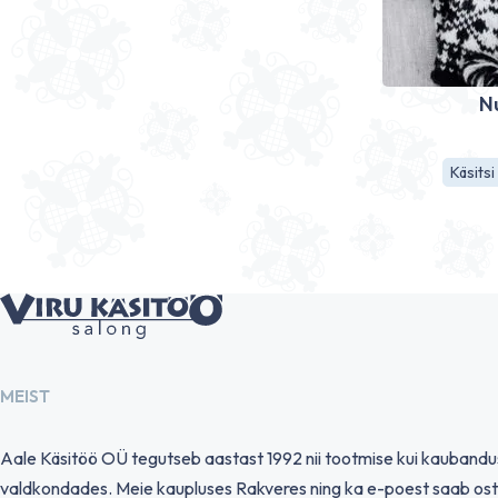
N
Käsits
MEIST
Aale Käsitöö OÜ tegutseb aastast 1992 nii tootmise kui kauband
valdkondades. Meie kaupluses Rakveres ning ka e-poest saab ost