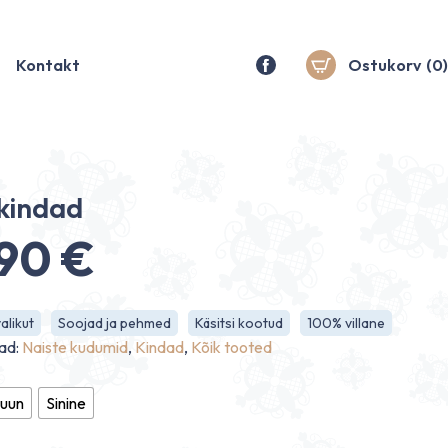
Kontakt
Ostukorv
(0)
kindad
.90
€
alikut
Soojad ja pehmed
Käsitsi kootud
100% villane
ad:
Naiste kudumid
,
Kindad
,
Kõik tooted
uun
Sinine