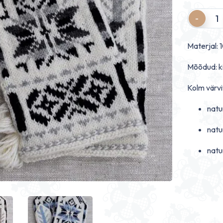
Quantity
Materjal: 1
Mõõdud: ki
Kolm värvi
natu
natu
natu