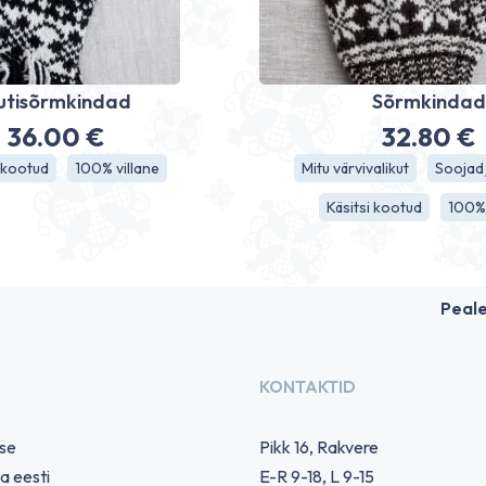
utisõrmkindad
Sõrmkinda
36.00
€
32.80
€
i kootud
100% villane
Mitu värvivalikut
Soojad
Käsitsi kootud
100% 
Peal
KONTAKTID
use
Pikk 16, Rakvere
a eesti
E-R 9-18, L 9-15