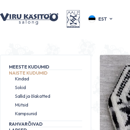
EST
MEESTE KUDUMID
NAISTE KUDUMID
Kindad
Sokid
Sallid ja õlakatted
Mütsid
Kampsunid
RAHVARÕIVAD