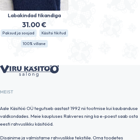
Labakindad tikandiga
31.00
€
Paksud ja soojad
Käsitsi tikitud
100% villane
MEIST
Aale Käsitöö OÜ tegutseb aastast 1992 nii tootmise kui kaubanduse
valdkondades. Meie kaupluses Rakveres ning ka e-poest saab osta
eesti rahvuslikku käsitööd.
Disainime ja valmistame rahvuslikke tekstiile. Oma toodetes