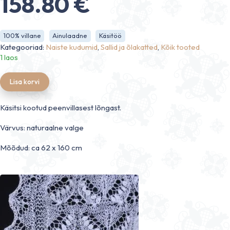
158.80
€
100% villane
Ainulaadne
Käsitöö
Kategooriad:
Naiste kudumid
,
Sallid ja õlakatted
,
Kõik tooted
1 laos
Lisa korvi
Käsitsi kootud peenvillasest lõngast.
Värvus: naturaalne valge
Mõõdud: ca 62 x 160 cm