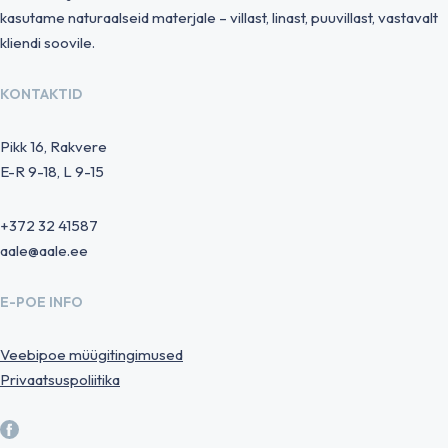
kasutame naturaalseid materjale – villast, linast, puuvillast, vastavalt
kliendi soovile.
KONTAKTID
Pikk 16, Rakvere
E-R 9-18, L 9-15
+372 32 41587
aale@aale.ee
E-POE INFO
Veebipoe müügitingimused
Privaatsuspoliitika