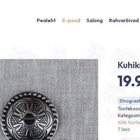
Pealeht
E-pood
Salong
Rahvarõivad
Kuhik
19
Etnograafi
Tootekoo
Kategoori
Kõik toot
7 laos