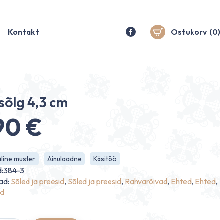
Kontakt
Ostukorv
(0)
sõlg 4,3 cm
.90
€
line muster
Ainulaadne
Käsitöö
d:384-3
ad:
Sõled ja preesid
,
Sõled ja preesid
,
Rahvarõivad
,
Ehted
,
Ehted
,
ed