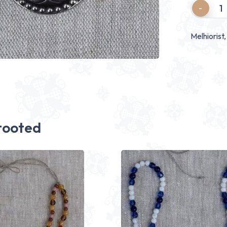
Quantity
Melhiorist
tooted