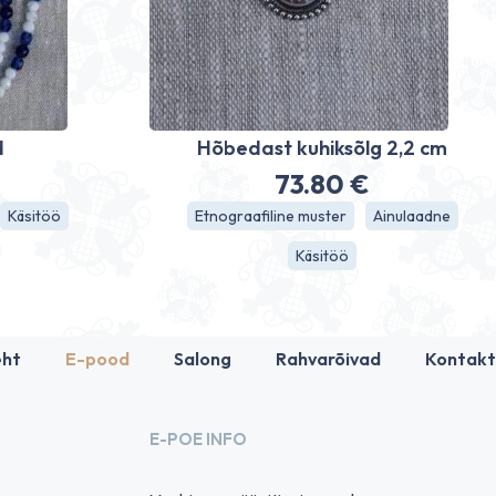
d
Hõbedast kuhiksõlg 2,2 cm
73.80
€
Käsitöö
Etnograafiline muster
Ainulaadne
Käsitöö
eht
E-pood
Salong
Rahvarõivad
Kontakt
E-POE INFO