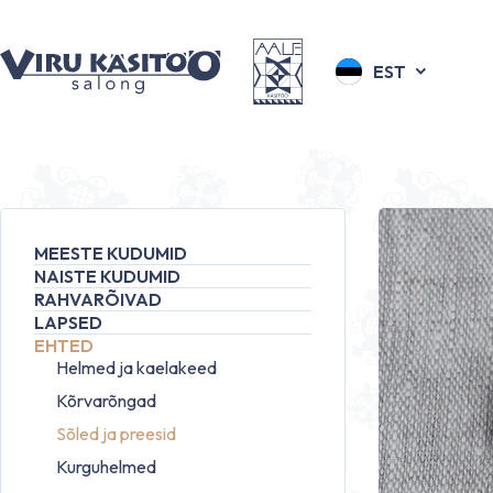
EST
MEESTE KUDUMID
NAISTE KUDUMID
RAHVARÕIVAD
LAPSED
EHTED
Helmed ja kaelakeed
Kõrvarõngad
Sõled ja preesid
Kurguhelmed