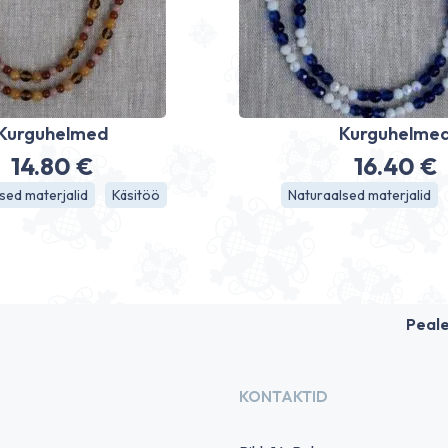
Kurguhelmed
Kurguhelme
14.80
€
16.40
€
sed materjalid
Käsitöö
Naturaalsed materjalid
Peal
KONTAKTID