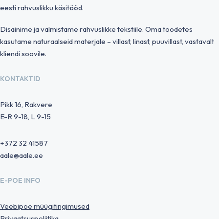
eesti rahvuslikku käsitööd.
Disainime ja valmistame rahvuslikke tekstiile. Oma toodetes
kasutame naturaalseid materjale – villast, linast, puuvillast, vastavalt
kliendi soovile.
KONTAKTID
Pikk 16, Rakvere
E-R 9-18, L 9-15
+372 32 41587
aale@aale.ee
E-POE INFO
Veebipoe müügitingimused
Privaatsuspoliitika