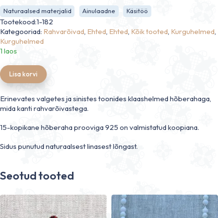
Naturaalsed materjalid
Ainulaadne
Käsitöö
Tootekood:1-182
Kategooriad:
Rahvarõivad
,
Ehted
,
Ehted
,
Kõik tooted
,
Kurguhelmed
,
Kurguhelmed
1 laos
Lisa korvi
Erinevates valgetes ja sinistes toonides klaashelmed hõberahaga,
mida kanti rahvarõivastega.
15-kopikane hõberaha prooviga 925 on valmistatud koopiana.
Sidus punutud naturaalsest linasest lõngast.
Seotud tooted