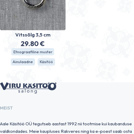
Vitssõlg 3,5 cm
29.80
€
Etnograafiline muster
Ainulaadne
Käsitöö
MEIST
Aale Käsitöö OÜ tegutseb aastast 1992 nii tootmise kui kaubanduse
valdkondades. Meie kaupluses Rakveres ning ka e-poest saab osta