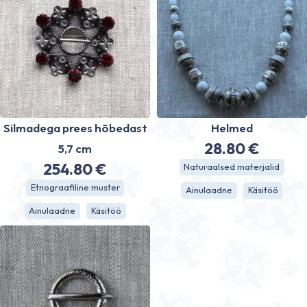
Silmadega prees hõbedast
Helmed
28.80
€
5,7 cm
254.80
€
Naturaalsed materjalid
Etnograafiline muster
Ainulaadne
Käsitöö
Ainulaadne
Käsitöö