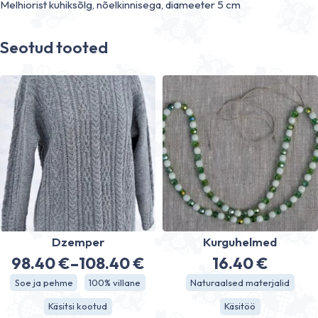
Melhiorist kuhiksõlg, nõelkinnisega, diameeter 5 cm
Seotud tooted
Dzemper
Kurguhelmed
98.40
€
–
108.40
€
16.40
€
Hinnavahemik:
Soe ja pehme
100% villane
Naturaalsed materjalid
98.40 €
Käsitsi kootud
Käsitöö
kuni