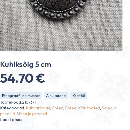
Kuhiksõlg 5 cm
54.70
€
Etnograafiline muster
Ainulaadne
Käsitöö
Tootekood:216-3-1
Kategooriad:
Rahvarõivad
,
Ehted
,
Ehted
,
Kõik tooted
,
Sõled ja
preesid
,
Sõled ja preesid
Laost otsas