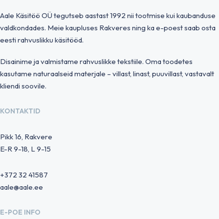
Aale Käsitöö OÜ tegutseb aastast 1992 nii tootmise kui kaubanduse
valdkondades. Meie kaupluses Rakveres ning ka e-poest saab osta
eesti rahvuslikku käsitööd.
Disainime ja valmistame rahvuslikke tekstiile. Oma toodetes
kasutame naturaalseid materjale – villast, linast, puuvillast, vastavalt
kliendi soovile.
KONTAKTID
Pikk 16, Rakvere
E-R 9-18, L 9-15
+372 32 41587
aale@aale.ee
E-POE INFO