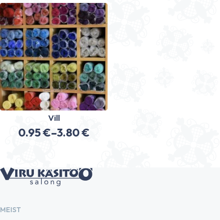
108.40 €
Vill
0.95
€
–
3.80
€
Hinnavahemik:
0.95 €
kuni
3.80 €
MEIST