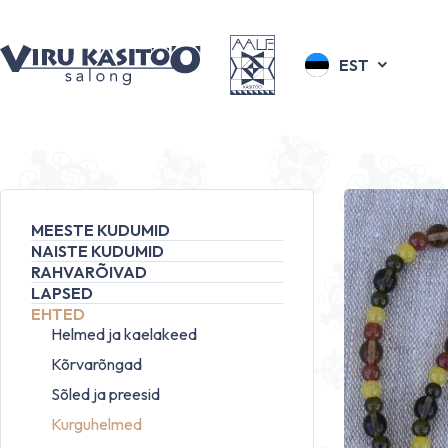
EST
MEESTE KUDUMID
NAISTE KUDUMID
RAHVARÕIVAD
LAPSED
EHTED
Helmed ja kaelakeed
Kõrvarõngad
Sõled ja preesid
Kurguhelmed