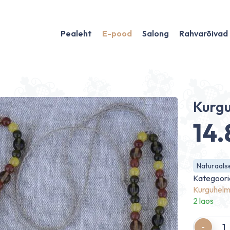
Pealeht
E-pood
Salong
Rahvarõivad
Kurg
14
Naturaalse
Kategoori
Kurguhel
2 laos
Quantity