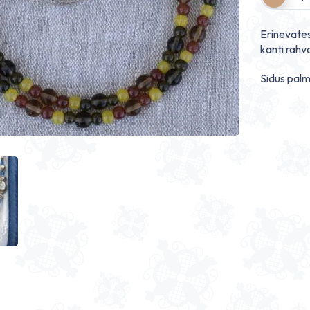
Erinevates
kanti rahv
Sidus palm