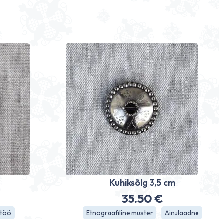
m
Kuhiksõlg 3,5 cm
35.50
€
itöö
Etnograafiline muster
Ainulaadne