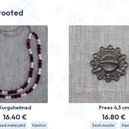
tooted
Kurguhelmed
Prees 4,3 c
16.40
€
16.80
€
sed materjalid
Käsitöö
Eesti muster
Käs