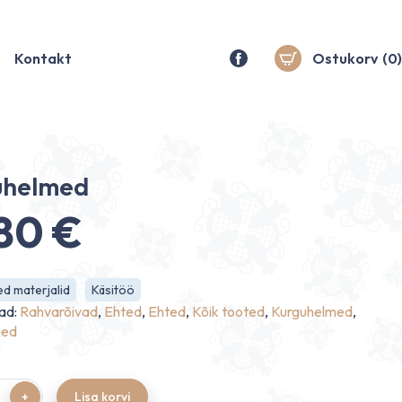
Kontakt
Ostukorv
(0)
uhelmed
.80
€
d materjalid
Käsitöö
ad:
Rahvarõivad
,
Ehted
,
Ehted
,
Kõik tooted
,
Kurguhelmed
,
med
Lisa korvi