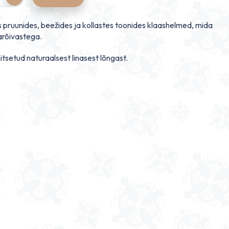
 pruunides, beežides ja kollastes toonides klaashelmed, mida
arõivastega.
itsetud naturaalsest linasest lõngast.