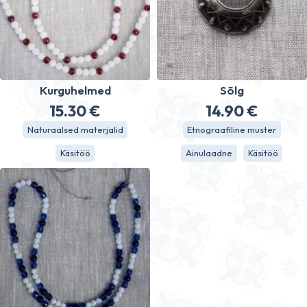
Kurguhelmed
Sõlg
15.30
€
14.90
€
Naturaalsed materjalid
Etnograafiline muster
Käsitöö
Ainulaadne
Käsitöö