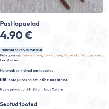
Pastlapaelad
4.90
€
Naturaalne värv ja materjal
Kategooriad:
Rahvarõivad
,
Kõik tooted
,
Materjalid
,
Vööd ja paelad
Laost otsas
Naturaalsest nahast pastlapaelad.
NB!
Toote juures näidatud
ühe paela
hind.
Paela pikkus ca 191-193 cm, laius 0,6 cm
Seotud tooted