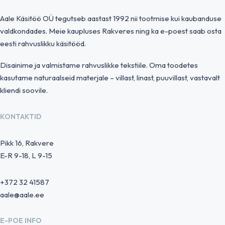
Aale Käsitöö OÜ tegutseb aastast 1992 nii tootmise kui kaubanduse
valdkondades. Meie kaupluses Rakveres ning ka e-poest saab osta
eesti rahvuslikku käsitööd.
Disainime ja valmistame rahvuslikke tekstiile. Oma toodetes
kasutame naturaalseid materjale – villast, linast, puuvillast, vastavalt
kliendi soovile.
KONTAKTID
Pikk 16, Rakvere
E-R 9-18, L 9-15
+372 32 41587
aale@aale.ee
E-POE INFO