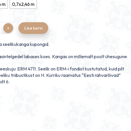
i
4 m
0,7x2,46 m
80 €
Lisa korvi
a seelikukanga kupongid.
sintelgedel labases koes. Kangas on mõlemalt poolt ühesugune.
 eeskuju: ERM 4711. Seelik on ERM-i fondist kustutatud, kuid pilt
eeliku triibustikust on H. Kurriku raamatus “Eesti rahvarõivad”
ilt 6.