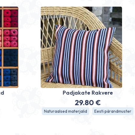
ad
Padjakate Rakvere
29.80
€
Naturaalsed materjalid
Eesti pärandmuster