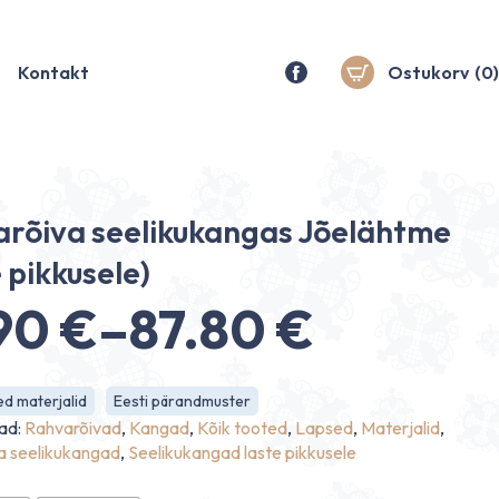
Kontakt
Ostukorv
(0)
rõiva seelikukangas Jõelähtme
e pikkusele)
.90
€
–
87.80
€
nnavahemik:
d materjalid
Eesti pärandmuster
90 €
ad:
Rahvarõivad
,
Kangad
,
Kõik tooted
,
Lapsed
,
Materjalid
,
a seelikukangad
,
Seelikukangad laste pikkusele