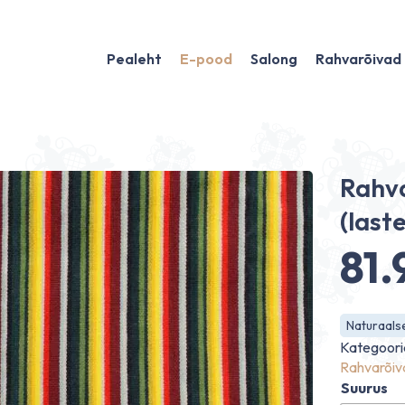
Pealeht
E-pood
Salong
Rahvarõivad
Rahva
(last
81
Hi
Naturaalse
81.
Kategoori
Rahvarõiv
Suurus