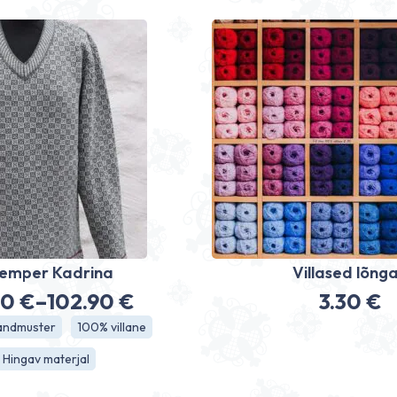
emper Kadrina
Villased lõng
90
€
–
102.90
€
3.30
€
Hinnavahemik:
randmuster
100% villane
98.90 €
Hingav materjal
kuni