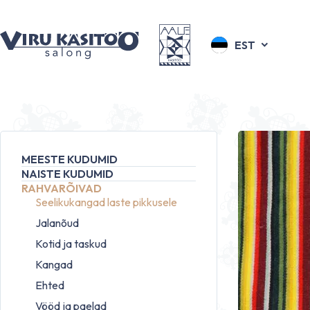
EST
MEESTE KUDUMID
NAISTE KUDUMID
RAHVARÕIVAD
Seelikukangad laste pikkusele
Jalanõud
Kotid ja taskud
Kangad
Ehted
Vööd ja paelad