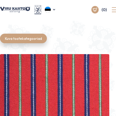
(0)
Kuva tootekategooriad