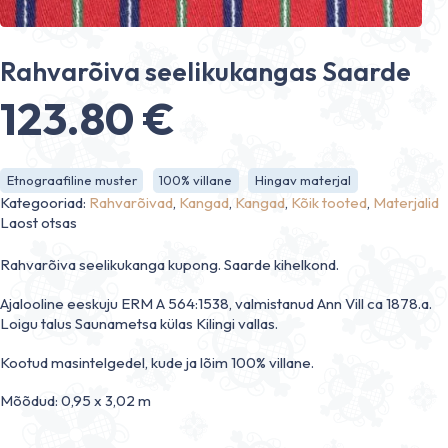
Rahvarõiva seelikukangas Saarde
123.80
€
Etnograafiline muster
100% villane
Hingav materjal
Kategooriad:
Rahvarõivad
,
Kangad
,
Kangad
,
Kõik tooted
,
Materjalid
Laost otsas
Rahvarõiva seelikukanga kupong. Saarde kihelkond.
Ajalooline eeskuju ERM A 564:1538, valmistanud Ann Vill ca 1878.a.
Loigu talus Saunametsa külas Kilingi vallas.
Kootud masintelgedel, kude ja lõim 100% villane.
Mõõdud: 0,95 x 3,02 m