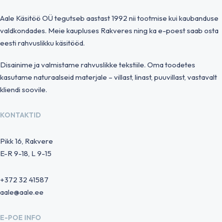
Aale Käsitöö OÜ tegutseb aastast 1992 nii tootmise kui kaubanduse
valdkondades. Meie kaupluses Rakveres ning ka e-poest saab osta
eesti rahvuslikku käsitööd.
Disainime ja valmistame rahvuslikke tekstiile. Oma toodetes
kasutame naturaalseid materjale – villast, linast, puuvillast, vastavalt
kliendi soovile.
KONTAKTID
Pikk 16, Rakvere
E-R 9-18, L 9-15
+372 32 41587
aale@aale.ee
E-POE INFO