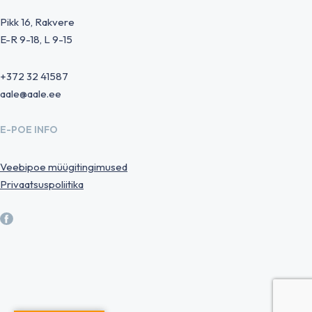
Pikk 16, Rakvere
E-R 9-18, L 9-15
+372 32 41587
aale@aale.ee
E-POE INFO
Veebipoe müügitingimused
Privaatsuspoliitika