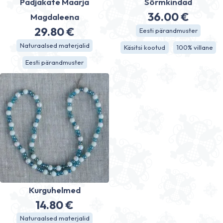
Padjakate Maarja
Sõrmkindad
36.00
€
Magdaleena
29.80
€
Eesti pärandmuster
Naturaalsed materjalid
Käsitsi kootud
100% villane
Eesti pärandmuster
Kurguhelmed
14.80
€
Naturaalsed materjalid