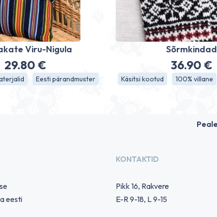
akate Viru-Nigula
Sõrmkinda
29.80
€
36.90
€
terjalid
Eesti pärandmuster
Käsitsi kootud
100% villane
Peal
KONTAKTID
use
Pikk 16, Rakvere
a eesti
E-R 9-18, L 9-15