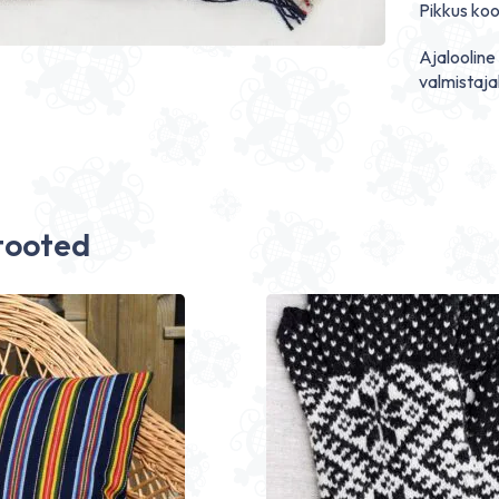
Pikkus koo
Ajalooline
valmistaj
tooted