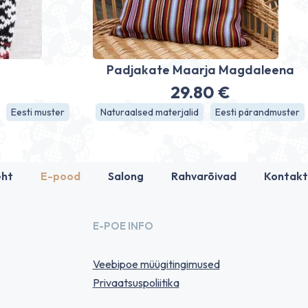
d
Padjakate Maarja Magdaleena
29.80
€
Eesti muster
Naturaalsed materjalid
Eesti pärandmuster
eht
E-pood
Salong
Rahvarõivad
Kontakt
E-POE INFO
Veebipoe müügitingimused
Privaatsuspoliitika