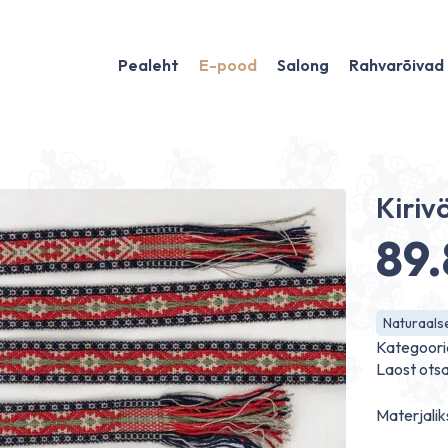
Pealeht
E-pood
Salong
Rahvarõivad
Kiriv
89
Naturaalse
Kategoori
Laost ots
Materjaliks