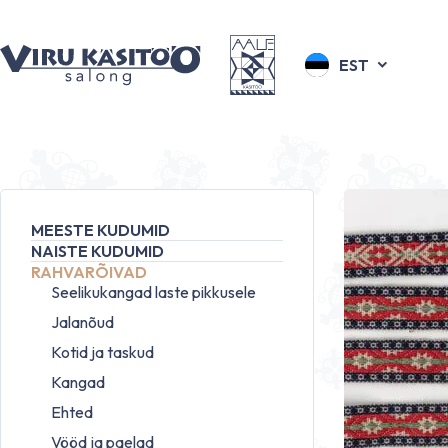
EST
MEESTE KUDUMID
NAISTE KUDUMID
RAHVARÕIVAD
Seelikukangad laste pikkusele
Jalanõud
Kotid ja taskud
Kangad
Ehted
Vööd ja paelad