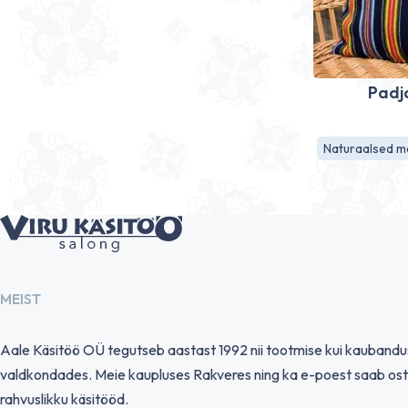
Padj
Naturaalsed ma
MEIST
Aale Käsitöö OÜ tegutseb aastast 1992 nii tootmise kui kauband
valdkondades. Meie kaupluses Rakveres ning ka e-poest saab ost
rahvuslikku käsitööd.