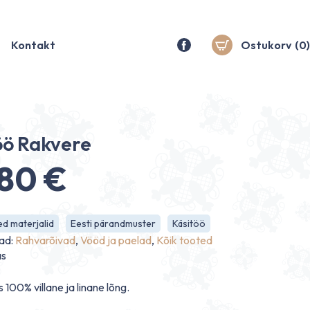
Kontakt
Ostukorv
(0)
öö Rakvere
.80
€
d materjalid
Eesti pärandmuster
Käsitöö
ad:
Rahvarõivad
,
Vööd ja paelad
,
Kõik tooted
as
 100% villane ja linane lõng.