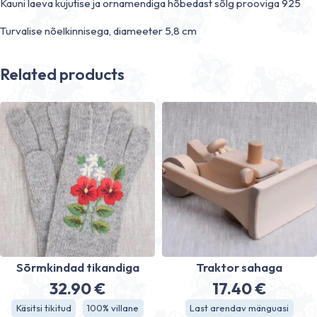
Kauni laeva kujutise ja ornamendiga hõbedast sõlg prooviga 925
Turvalise nõelkinnisega, diameeter 5,8 cm
Related products
Sõrmkindad tikandiga
Traktor sahaga
32.90
€
17.40
€
Käsitsi tikitud
100% villane
Last arendav mänguasi