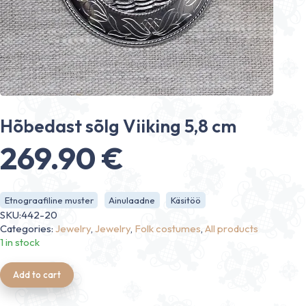
Hõbedast sõlg Viiking 5,8 cm
269.90
€
Etnograafiline muster
Ainulaadne
Käsitöö
SKU:442-20
Categories:
Jewelry
,
Jewelry
,
Folk costumes
,
All products
1 in stock
Add to cart