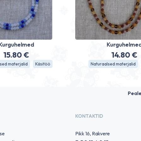
Kurguhelmed
Kurguhelme
15.80
€
14.80
€
sed materjalid
Käsitöö
Naturaalsed materjalid
Peal
KONTAKTID
use
Pikk 16, Rakvere