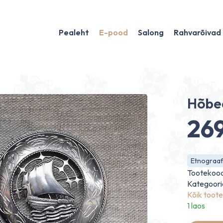
Pealeht
E-pood
Salong
Rahvarõivad
Hõbed
26
Etnograafi
Tootekoo
Kategoori
Kõik toot
1 laos