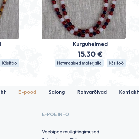
d
Kurguhelmed
15.30
€
Käsitöö
Naturaalsed materjalid
Käsitöö
eht
E-pood
Salong
Rahvarõivad
Kontakt
E-POE INFO
Veebipoe müügitingimused