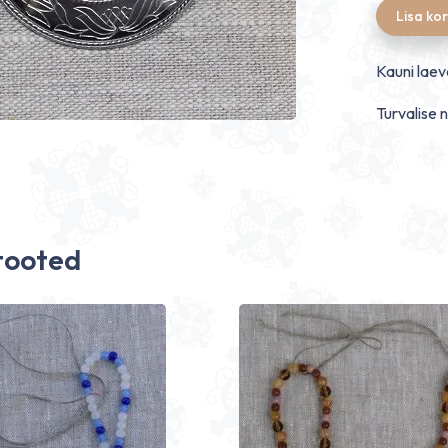
Lisa kor
Kauni laev
Turvalise 
tooted