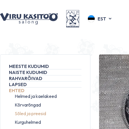
EST
MEESTE KUDUMID
NAISTE KUDUMID
RAHVARÕIVAD
LAPSED
EHTED
Helmed ja kaelakeed
Kõrvarõngad
Sõled ja preesid
Kurguhelmed