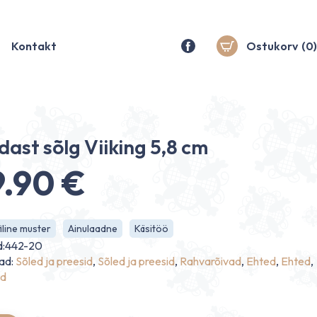
Kontakt
Ostukorv
(0)
ast sõlg Viiking 5,8 cm
9.90
€
line muster
Ainulaadne
Käsitöö
d:442-20
ad:
Sõled ja preesid
,
Sõled ja preesid
,
Rahvarõivad
,
Ehted
,
Ehted
,
ed