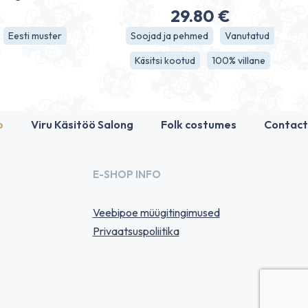
29.80
€
Eesti muster
Soojad ja pehmed
Vanutatud
Käsitsi kootud
100% villane
p
Viru Käsitöö Salong
Folk costumes
Contact
E-SHOP INFO
Veebipoe müügitingimused
Privaatsuspoliitika