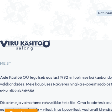
Naturaal
MEIST
Aale Käsitöö OÜ tegutseb aastast 1992 nii tootmise kui kauband
valdkondades. Meie kaupluses Rakveres ning ka e-poest saab ost
rahvuslikku käsitööd.
Disainime ja valmistame rahvuslikke tekstiile. Oma toodetes kas
naturaalseid materjale – villast, linast, puuvillast, vastavalt kliendi 