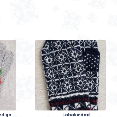
ndiga
Labakindad