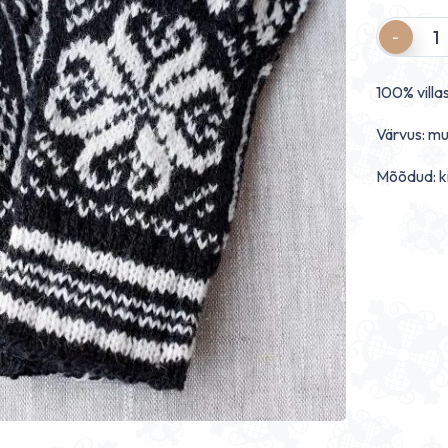
Quantity
100% villas
Värvus: mu
Mõõdud: ki