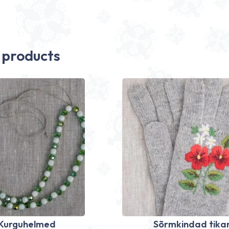
 products
Kurguhelmed
Sõrmkindad tika