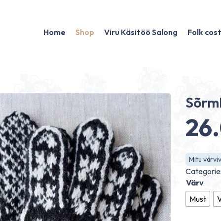
Home
Shop
Viru Käsitöö Salong
Folk co
Sõrm
26
Mitu värviv
Categorie
Värv
Must
V