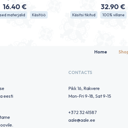
16.40
€
32.90
€
sed materjalid
Käsitöö
Käsitsi tikitud
100% villane
Home
Sho
CONTACTS
use
Pikk 16, Rakvere
a eesti
Mon-Fri 9-18, Sat 9-15
+372 32 41587
utame
aale@aale.ee
soovile.