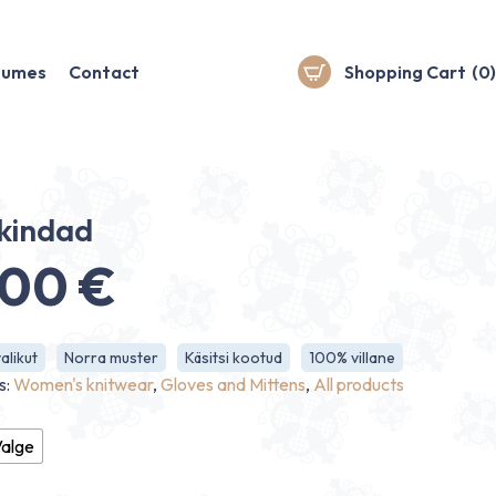
stumes
Contact
Shopping Cart
(0)
kindad
.00
€
alikut
Norra muster
Käsitsi kootud
100% villane
s:
Women's knitwear
,
Gloves and Mittens
,
All products
alge