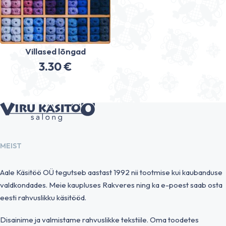
Villased lõngad
3.30
€
MEIST
Aale Käsitöö OÜ tegutseb aastast 1992 nii tootmise kui kaubanduse
valdkondades. Meie kaupluses Rakveres ning ka e-poest saab osta
eesti rahvuslikku käsitööd.
Disainime ja valmistame rahvuslikke tekstiile. Oma toodetes