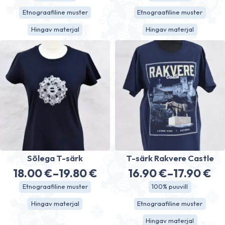
range:
range:
Etnograafiline muster
Etnograafiline muster
18.00 €
18.00 €
Hingav materjal
Hingav materjal
through
through
19.80 €
19.80 €
Sõlega T-särk
T-särk Rakvere Castle
18.00
€
–
19.80
€
16.90
€
–
17.90
€
Price
Price
Etnograafiline muster
100% puuvill
range:
range:
Hingav materjal
Etnograafiline muster
18.00 €
16.90 €
Hingav materjal
through
through