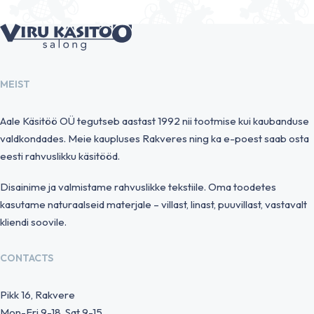
MEIST
Aale Käsitöö OÜ tegutseb aastast 1992 nii tootmise kui kaubanduse
valdkondades. Meie kaupluses Rakveres ning ka e-poest saab osta
eesti rahvuslikku käsitööd.
Disainime ja valmistame rahvuslikke tekstiile. Oma toodetes
kasutame naturaalseid materjale – villast, linast, puuvillast, vastavalt
kliendi soovile.
CONTACTS
Pikk 16, Rakvere
Mon-Fri 9-18, Sat 9-15