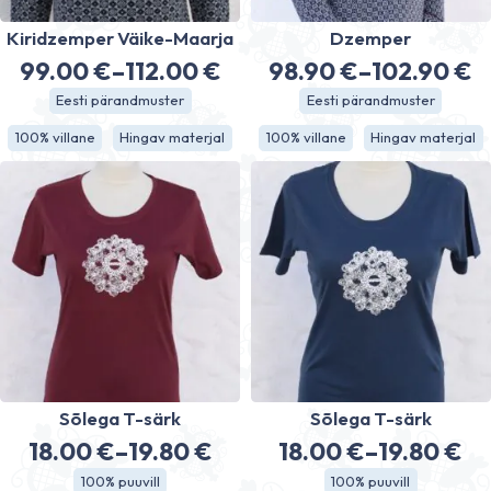
Kiridzemper Väike-Maarja
Dzemper
99.00
€
–
112.00
€
98.90
€
–
102.90
€
Price
Price
Eesti pärandmuster
Eesti pärandmuster
range:
range:
100% villane
Hingav materjal
100% villane
Hingav materjal
99.00 €
98.90 €
through
through
112.00 €
102.90 €
Sõlega T-särk
Sõlega T-särk
18.00
€
–
19.80
€
18.00
€
–
19.80
€
Price
Price
100% puuvill
100% puuvill