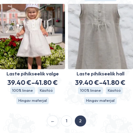
19.80 €
17.90 €
Laste pihikseelik valge
Laste pihikseelik hall
39.40
€
–
41.80
€
39.40
€
–
41.80
€
Price
Price
100% linane
Käsitöö
100% linane
Käsitöö
range:
range:
Hingav materjal
Hingav materjal
39.40 €
39.40 €
through
through
41.80 €
41.80 €
←
1
2