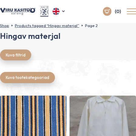
(0)
Shop
Products tagged “Hingav materjal”
Page 2
Hingav materjal
Kuva filtrid
Kuva tootekategooriad