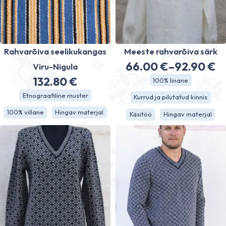
Rahvarõiva seelikukangas
Meeste rahvarõiva särk
66.00
€
–
92.90
€
Viru-Nigula
Price
132.80
€
100% linane
range:
Etnograafiline muster
Kurrud ja pilutatud kinnis
66.00 €
100% villane
Hingav materjal
Käsitöö
Hingav materjal
through
92.90 €