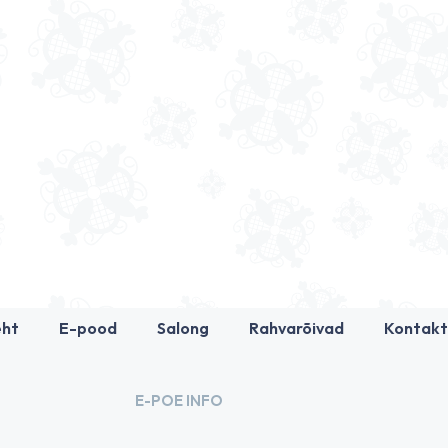
eht
E-pood
Salong
Rahvarõivad
Kontakt
E-POE INFO