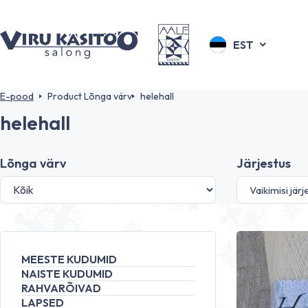
EST
E-pood
Product Lõnga värv
helehall
helehall
Lõnga värv
Järjestus
MEESTE KUDUMID
NAISTE KUDUMID
RAHVARÕIVAD
LAPSED