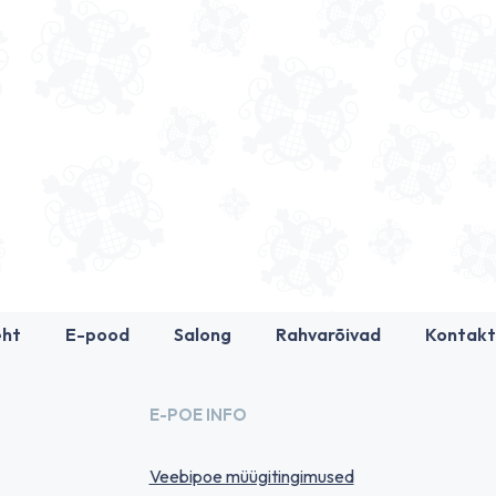
eht
E-pood
Salong
Rahvarõivad
Kontakt
E-POE INFO
Veebipoe müügitingimused