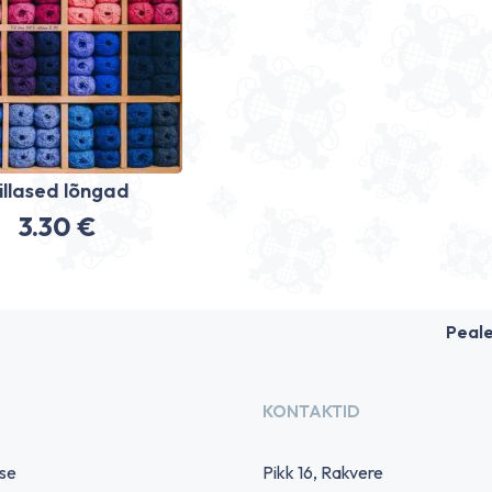
illased lõngad
3.30
€
Peal
KONTAKTID
use
Pikk 16, Rakvere