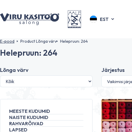
EST
E-pood
Product Lõnga värv
Helepruun: 264
Helepruun: 264
Lõnga värv
Järjestus
MEESTE KUDUMID
NAISTE KUDUMID
RAHVARÕIVAD
LAPSED