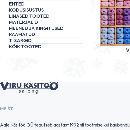
EHTED
KODUSISUSTUS
LINASED TOOTED
MATERJALID
MEENED JA KINGITUSED
RAAMATUD
T-SÄRGID
KÕIK TOOTED
V
MEIST
Aale Käsitöö OÜ tegutseb aastast 1992 nii tootmise kui kauband