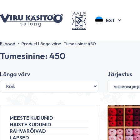
EST
E-pood
Product Lõnga värv
Tumesinine: 450
Tumesinine: 450
Lõnga värv
Järjestus
MEESTE KUDUMID
NAISTE KUDUMID
RAHVARÕIVAD
LAPSED