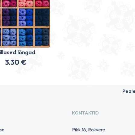
illased lõngad
3.30
€
Peal
KONTAKTID
use
Pikk 16, Rakvere