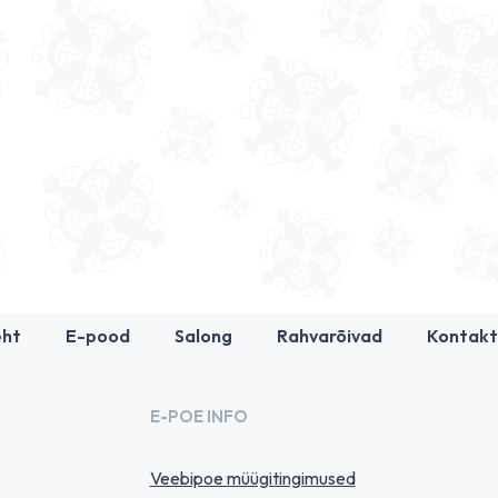
eht
E-pood
Salong
Rahvarõivad
Kontakt
E-POE INFO
Veebipoe müügitingimused