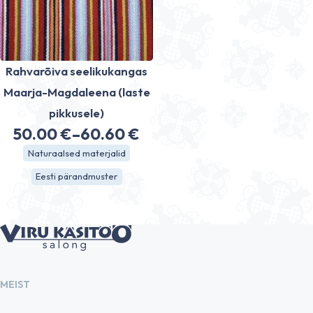
Rahvarõiva seelikukangas
Maarja-Magdaleena (laste
pikkusele)
50.00
€
–
60.60
€
Hinnavahemik:
Naturaalsed materjalid
50.00 €
Eesti pärandmuster
kuni
60.60 €
MEIST