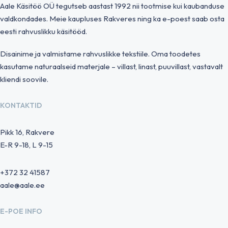
Aale Käsitöö OÜ tegutseb aastast 1992 nii tootmise kui kaubanduse
valdkondades. Meie kaupluses Rakveres ning ka e-poest saab osta
eesti rahvuslikku käsitööd.
Disainime ja valmistame rahvuslikke tekstiile. Oma toodetes
kasutame naturaalseid materjale – villast, linast, puuvillast, vastavalt
kliendi soovile.
KONTAKTID
Pikk 16, Rakvere
E-R 9-18, L 9-15
+372 32 41587
aale@aale.ee
E-POE INFO