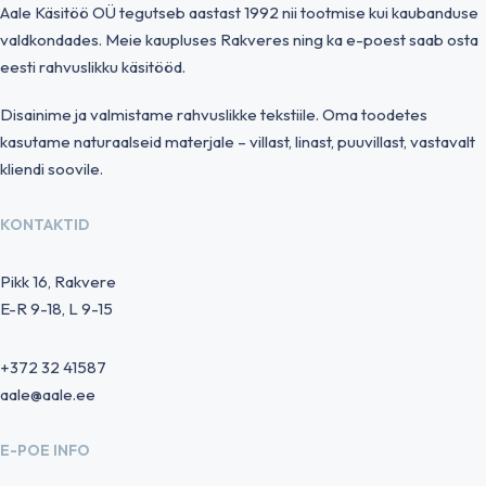
Aale Käsitöö OÜ tegutseb aastast 1992 nii tootmise kui kaubanduse
valdkondades. Meie kaupluses Rakveres ning ka e-poest saab osta
eesti rahvuslikku käsitööd.
Disainime ja valmistame rahvuslikke tekstiile. Oma toodetes
kasutame naturaalseid materjale – villast, linast, puuvillast, vastavalt
kliendi soovile.
KONTAKTID
Pikk 16, Rakvere
E-R 9-18, L 9-15
+372 32 41587
aale@aale.ee
E-POE INFO