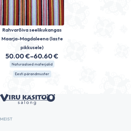
Rahvarõiva seelikukangas
Maarja-Magdaleena (laste
pikkusele)
50.00
€
–
60.60
€
Hinnavahemik:
Naturaalsed materjalid
50.00 €
Eesti pärandmuster
kuni
60.60 €
MEIST