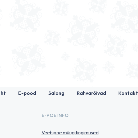
eht
E-pood
Salong
Rahvarõivad
Kontakt
E-POE INFO
Veebipoe müügitingimused