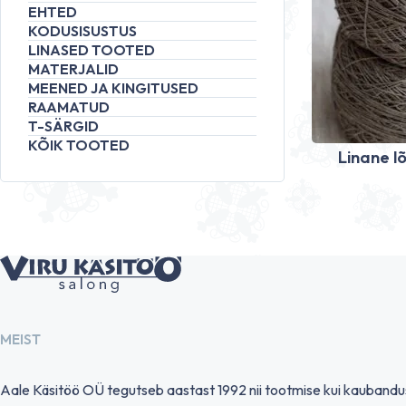
EHTED
KODUSISUSTUS
LINASED TOOTED
MATERJALID
MEENED JA KINGITUSED
RAAMATUD
T-SÄRGID
KÕIK TOOTED
Linane l
MEIST
Aale Käsitöö OÜ tegutseb aastast 1992 nii tootmise kui kauband