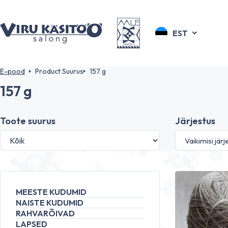
EST
E-pood
Product Suurus
157 g
157 g
Toote suurus
Järjestus
MEESTE KUDUMID
NAISTE KUDUMID
RAHVARÕIVAD
LAPSED