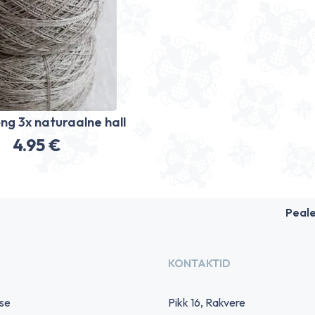
õng 3x naturaalne hall
4.95
€
Peal
KONTAKTID
use
Pikk 16, Rakvere