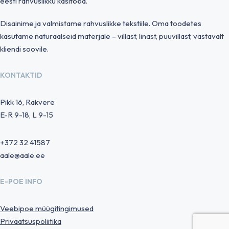
eesti rahvuslikku käsitööd.
Disainime ja valmistame rahvuslikke tekstiile. Oma toodetes
kasutame naturaalseid materjale – villast, linast, puuvillast, vastavalt
kliendi soovile.
KONTAKTID
Pikk 16, Rakvere
E-R 9-18, L 9-15
+372 32 41587
aale@aale.ee
E-POE INFO
Veebipoe müügitingimused
Privaatsuspoliitika