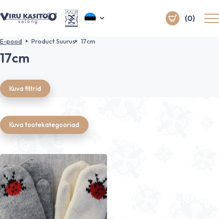
(0)
E-pood
Product Suurus
17cm
17cm
Kuva filtrid
Kuva tootekategooriad